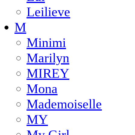
Leilieve
M
Minimi
Marilyn
MIREY
Mona
Mademoiselle
MY
My Girl