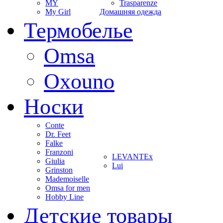
MY
Trasparenze
My Girl
Домашняя одежда
Термобелье
Omsa
Oxouno
Носки
Conte
Dr. Feet
Falke
Franzoni
LEVANTEx
Giulia
Lui
Grinston
Mademoiselle
Omsa for men
Hobby Line
Детские товары