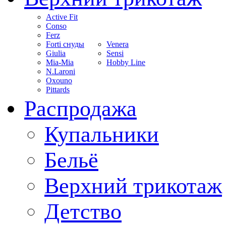
Active Fit
Conso
Ferz
Forti снуды
Venera
Giulia
Sensi
Mia-Mia
Hobby Line
N.Laroni
Oxouno
Pittards
Распродажа
Купальники
Бельё
Верхний трикотаж
Детство