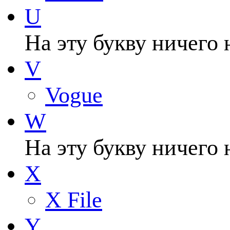
U
На эту букву ничего 
V
Vogue
W
На эту букву ничего 
X
X File
Y