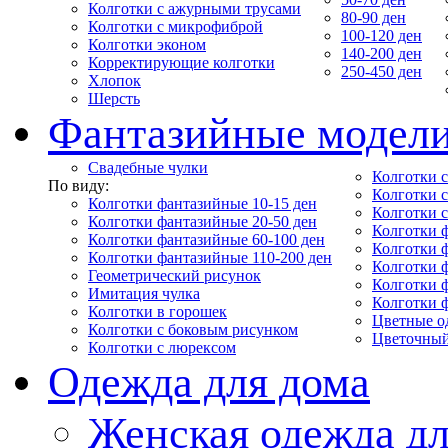
Колготки с ажурными трусами
80-90 ден
Колготки с микрофиброй
100-120 ден
Колготки эконом
140-200 ден
Корректирующие колготки
250-450 ден
Хлопок
Шерсть
Фантазийные модел
Свадебные чулки
Колготки с
По виду:
Колготки 
Колготки фантазийные 10-15 ден
Колготки 
Колготки фантазийные 20-50 ден
Колготки 
Колготки фантазийные 60-100 ден
Колготки 
Колготки фантазийные 110-200 ден
Колготки 
Геометрический рисунок
Колготки 
Имитация чулка
Колготки 
Колготки в горошек
Цветные о
Колготки с боковым рисунком
Цветочный
Колготки с люрексом
Одежда для дома
Женская одежда дл