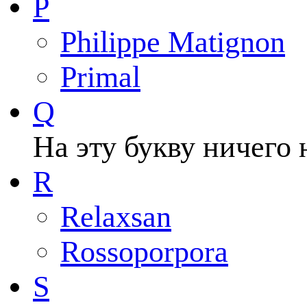
P
Philippe Matignon
Primal
Q
На эту букву ничего 
R
Relaxsan
Rossoporpora
S