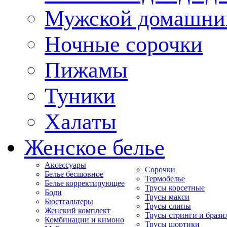
Мужской домашни
Ночные сорочки
Пижамы
Туники
Халаты
Женское белье
Аксессуары
Сорочки
Белье бесшовное
Термобелье
Белье корректирующее
Трусы корсетные
Боди
Трусы макси
Бюстгальтеры
Трусы слипы
Женский комплект
Трусы стринги и брази
Комбинации и кимоно
Трусы шортики