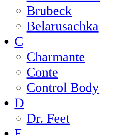
Brubeck
Belarusachka
C
Charmante
Conte
Control Body
D
Dr. Feet
E