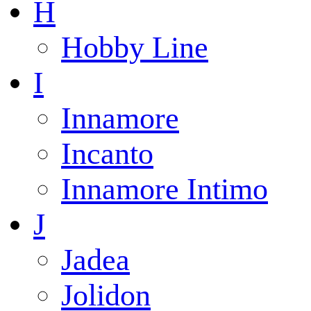
H
Hobby Line
I
Innamore
Incanto
Innamore Intimo
J
Jadea
Jolidon