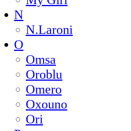
N
N.Laroni
O
Omsa
Oroblu
Omero
Oxouno
Ori