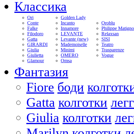
Классика
Ori
Golden Lady
Conte
Incanto
Oroblu
Falke
Innamore
Philippe Matign
Filodoro
LEVANTE
Relaxsan
Gatta
Levante (new)
SISI
GIRARDI
Mademoiselle
Teatro
Giulia
Minimi
Trasparenze
Giulietta
OMERO
Vogue
Glamour
Omsa
Фантазия
Fiore
боди
колготк
Gatta
колготки
лег
Giulia
колготки
ле
Marilyn
колготки
л