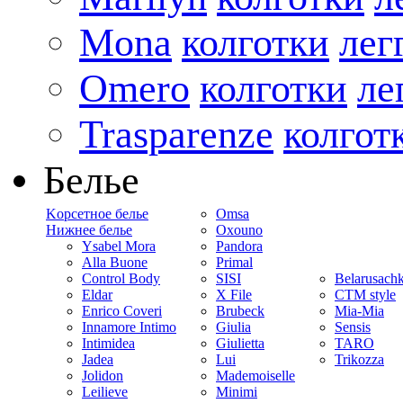
Mona
колготки
лег
Omero
колготки
ле
Trasparenze
колгот
Белье
Kорсетное белье
Omsa
Нижнее белье
Oxouno
Ysabel Mora
Pandora
Alla Buone
Primal
Control Body
SISI
Belarusach
Eldar
X File
CTM style
Enrico Coveri
Brubeck
Mia-Mia
Innamore Intimo
Giulia
Sensis
Intimidea
Giulietta
TARO
Jadea
Lui
Trikozza
Jolidon
Mademoiselle
Leilieve
Minimi