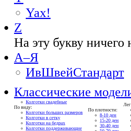
Yax!
Z
На эту букву ничего 
А–Я
ИвШвейСтандарт
Классические модел
Колготки свадебные
Лег
По виду:
По плотности:
Колготки больших размеров
8-10 ден
Колготки в сетку
15-20 ден
Колготки на бедрах
30-40 ден
Колготки поддерживающие
50-70 ден