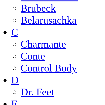
Brubeck
Belarusachka
C
Charmante
Conte
Control Body
D
Dr. Feet
E