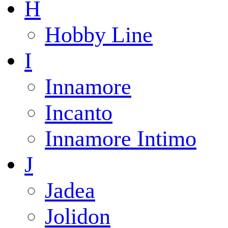
H
Hobby Line
I
Innamore
Incanto
Innamore Intimo
J
Jadea
Jolidon