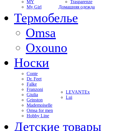
MY
Trasparenze
My Girl
Домашняя одежда
Термобелье
Omsa
Oxouno
Носки
Conte
Dr. Feet
Falke
Franzoni
LEVANTEx
Giulia
Lui
Grinston
Mademoiselle
Omsa for men
Hobby Line
Детские товары