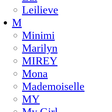
Leilieve
M
Minimi
Marilyn
MIREY
Mona
Mademoiselle
MY
My Girl