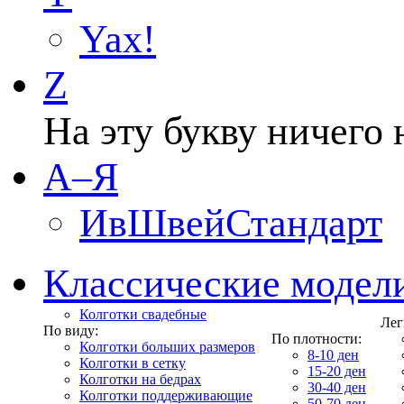
Yax!
Z
На эту букву ничего 
А–Я
ИвШвейСтандарт
Классические модел
Колготки свадебные
Лег
По виду:
По плотности:
Колготки больших размеров
8-10 ден
Колготки в сетку
15-20 ден
Колготки на бедрах
30-40 ден
Колготки поддерживающие
50-70 ден