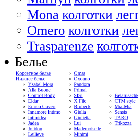
Mona
колготки
лег
Omero
колготки
ле
Trasparenze
колгот
Белье
Kорсетное белье
Omsa
Нижнее белье
Oxouno
Ysabel Mora
Pandora
Alla Buone
Primal
Control Body
SISI
Belarusach
Eldar
X File
CTM style
Enrico Coveri
Brubeck
Mia-Mia
Innamore Intimo
Giulia
Sensis
Intimidea
Giulietta
TARO
Jadea
Lui
Trikozza
Jolidon
Mademoiselle
Leilieve
Minimi