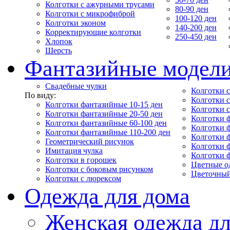
Колготки с ажурными трусами
80-90 ден
Колготки с микрофиброй
100-120 ден
Колготки эконом
140-200 ден
Корректирующие колготки
250-450 ден
Хлопок
Шерсть
Фантазийные модел
Свадебные чулки
Колготки с
По виду:
Колготки 
Колготки фантазийные 10-15 ден
Колготки 
Колготки фантазийные 20-50 ден
Колготки 
Колготки фантазийные 60-100 ден
Колготки 
Колготки фантазийные 110-200 ден
Колготки 
Геометрический рисунок
Колготки 
Имитация чулка
Колготки 
Колготки в горошек
Цветные о
Колготки с боковым рисунком
Цветочный
Колготки с люрексом
Одежда для дома
Женская одежда дл