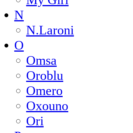
N
N.Laroni
O
Omsa
Oroblu
Omero
Oxouno
Ori