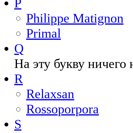
P
Philippe Matignon
Primal
Q
На эту букву ничего 
R
Relaxsan
Rossoporpora
S