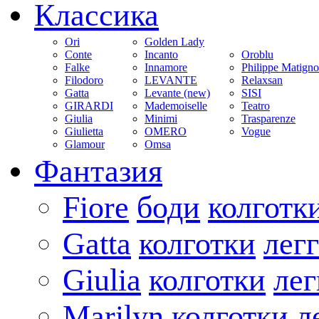
Классика
Ori
Golden Lady
Conte
Incanto
Oroblu
Falke
Innamore
Philippe Matign
Filodoro
LEVANTE
Relaxsan
Gatta
Levante (new)
SISI
GIRARDI
Mademoiselle
Teatro
Giulia
Minimi
Trasparenze
Giulietta
OMERO
Vogue
Glamour
Omsa
Фантазия
Fiore
боди
колготк
Gatta
колготки
лег
Giulia
колготки
ле
Marilyn
колготки
л