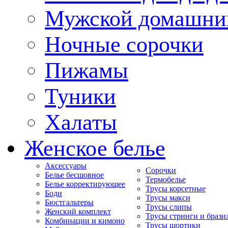
Мужской домашни
Ночные сорочки
Пижамы
Туники
Халаты
Женское белье
Аксессуары
Сорочки
Белье бесшовное
Термобелье
Белье корректирующее
Трусы корсетные
Боди
Трусы макси
Бюстгальтеры
Трусы слипы
Женский комплект
Трусы стринги и брази
Комбинации и кимоно
Трусы шортики