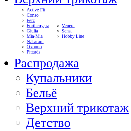
Active Fit
Conso
Ferz
Forti снуды
Venera
Giulia
Sensi
Mia-Mia
Hobby Line
N.Laroni
Oxouno
Pittards
Распродажа
Купальники
Бельё
Верхний трикотаж
Детство