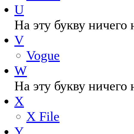
U
На эту букву ничего 
V
Vogue
W
На эту букву ничего 
X
X File
Y