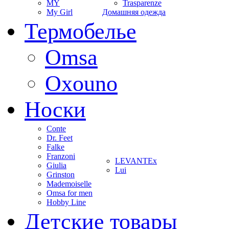
MY
Trasparenze
My Girl
Домашняя одежда
Термобелье
Omsa
Oxouno
Носки
Conte
Dr. Feet
Falke
Franzoni
LEVANTEx
Giulia
Lui
Grinston
Mademoiselle
Omsa for men
Hobby Line
Детские товары