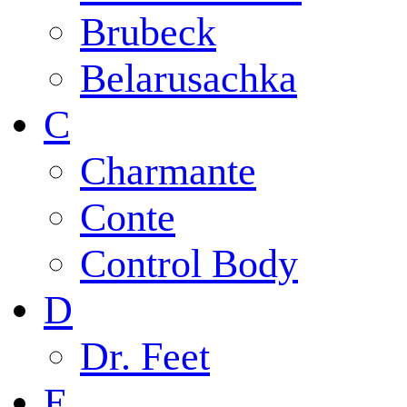
Brubeck
Belarusachka
C
Charmante
Conte
Control Body
D
Dr. Feet
E