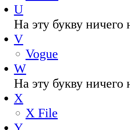
U
На эту букву ничего 
V
Vogue
W
На эту букву ничего 
X
X File
Y