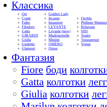
Классика
Ori
Golden Lady
Conte
Incanto
Oroblu
Falke
Innamore
Philippe Matign
Filodoro
LEVANTE
Relaxsan
Gatta
Levante (new)
SISI
GIRARDI
Mademoiselle
Teatro
Giulia
Minimi
Trasparenze
Giulietta
OMERO
Vogue
Glamour
Omsa
Фантазия
Fiore
боди
колготк
Gatta
колготки
лег
Giulia
колготки
ле
Marilyn
колготки
л