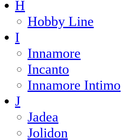
H
Hobby Line
I
Innamore
Incanto
Innamore Intimo
J
Jadea
Jolidon