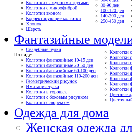
Колготки с ажурными трусами
80-90 ден
Колготки с микрофиброй
100-120 ден
Колготки эконом
140-200 ден
Корректирующие колготки
250-450 ден
Хлопок
Шерсть
Фантазийные модел
Свадебные чулки
Колготки с
По виду:
Колготки 
Колготки фантазийные 10-15 ден
Колготки 
Колготки фантазийные 20-50 ден
Колготки 
Колготки фантазийные 60-100 ден
Колготки 
Колготки фантазийные 110-200 ден
Колготки 
Геометрический рисунок
Колготки 
Имитация чулка
Колготки 
Колготки в горошек
Цветные о
Колготки с боковым рисунком
Цветочный
Колготки с люрексом
Одежда для дома
Женская одежда дл