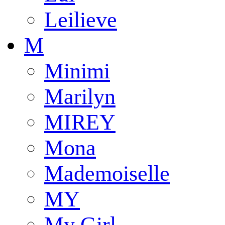
Leilieve
M
Minimi
Marilyn
MIREY
Mona
Mademoiselle
MY
My Girl