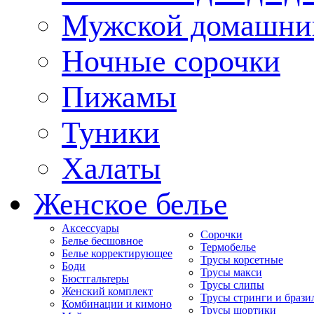
Мужской домашни
Ночные сорочки
Пижамы
Туники
Халаты
Женское белье
Аксессуары
Сорочки
Белье бесшовное
Термобелье
Белье корректирующее
Трусы корсетные
Боди
Трусы макси
Бюстгальтеры
Трусы слипы
Женский комплект
Трусы стринги и брази
Комбинации и кимоно
Трусы шортики