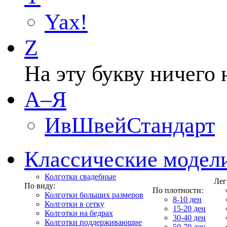
Yax!
Z
На эту букву ничего 
А–Я
ИвШвейСтандарт
Классические модел
Колготки свадебные
Лег
По виду:
По плотности:
Колготки больших размеров
8-10 ден
Колготки в сетку
15-20 ден
Колготки на бедрах
30-40 ден
Колготки поддерживающие
50-70 ден