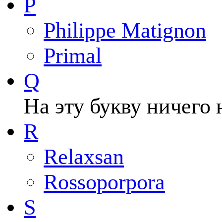
P
Philippe Matignon
Primal
Q
На эту букву ничего 
R
Relaxsan
Rossoporpora
S