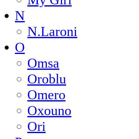
N
N.Laroni
O
Omsa
Oroblu
Omero
Oxouno
Ori