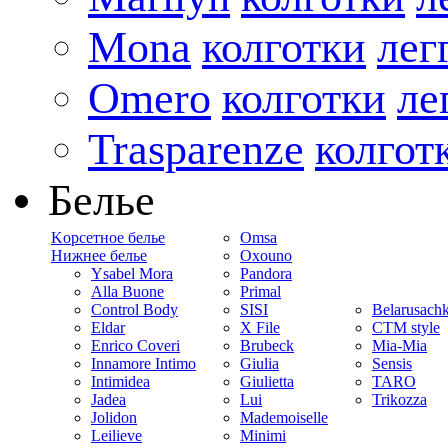
Mona
колготки
лег
Omero
колготки
ле
Trasparenze
колгот
Белье
Kорсетное белье
Omsa
Нижнее белье
Oxouno
Ysabel Mora
Pandora
Alla Buone
Primal
Control Body
SISI
Belarusach
Eldar
X File
CTM style
Enrico Coveri
Brubeck
Mia-Mia
Innamore Intimo
Giulia
Sensis
Intimidea
Giulietta
TARO
Jadea
Lui
Trikozza
Jolidon
Mademoiselle
Leilieve
Minimi