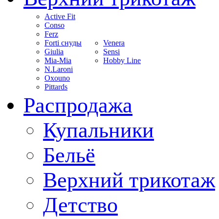
Active Fit
Conso
Ferz
Forti снуды
Venera
Giulia
Sensi
Mia-Mia
Hobby Line
N.Laroni
Oxouno
Pittards
Распродажа
Купальники
Бельё
Верхний трикотаж
Детство