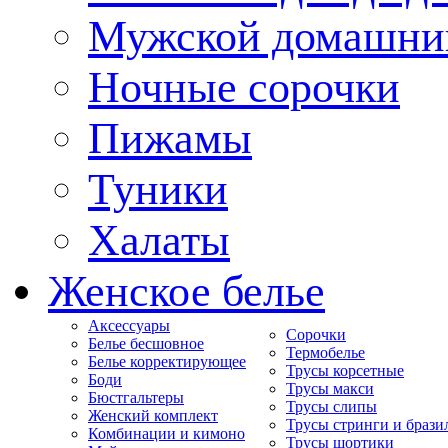
Мужской домашни
Ночные сорочки
Пижамы
Туники
Халаты
Женское белье
Аксессуары
Сорочки
Белье бесшовное
Термобелье
Белье корректирующее
Трусы корсетные
Боди
Трусы макси
Бюстгальтеры
Трусы слипы
Женский комплект
Трусы стринги и брази
Комбинации и кимоно
Трусы шортики