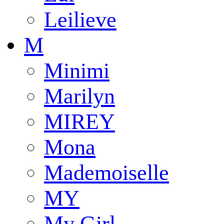
Leilieve
M
Minimi
Marilyn
MIREY
Mona
Mademoiselle
MY
My Girl