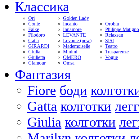
Классика
Ori
Golden Lady
Conte
Incanto
Oroblu
Falke
Innamore
Philippe Matign
Filodoro
LEVANTE
Relaxsan
Gatta
Levante (new)
SISI
GIRARDI
Mademoiselle
Teatro
Giulia
Minimi
Trasparenze
Giulietta
OMERO
Vogue
Glamour
Omsa
Фантазия
Fiore
боди
колготк
Gatta
колготки
лег
Giulia
колготки
ле
Marilyn
колготки
л