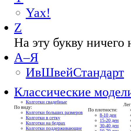
Yax!
Z
На эту букву ничего 
А–Я
ИвШвейСтандарт
Классические модел
Колготки свадебные
Лег
По виду:
По плотности:
Колготки больших размеров
8-10 ден
Колготки в сетку
15-20 ден
Колготки на бедрах
30-40 ден
Колготки поддерживающие
50-70 ден