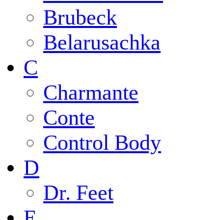
Brubeck
Belarusachka
C
Charmante
Conte
Control Body
D
Dr. Feet
E