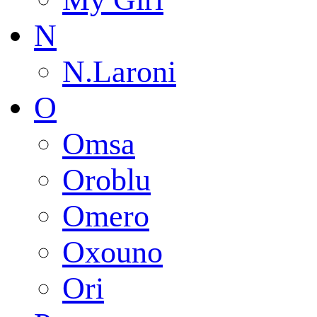
N
N.Laroni
O
Omsa
Oroblu
Omero
Oxouno
Ori