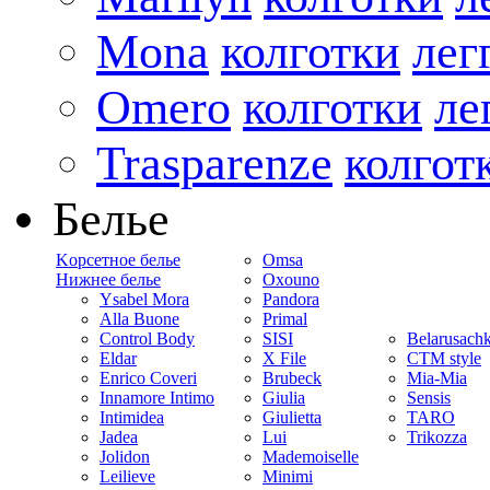
Mona
колготки
лег
Omero
колготки
ле
Trasparenze
колгот
Белье
Kорсетное белье
Omsa
Нижнее белье
Oxouno
Ysabel Mora
Pandora
Alla Buone
Primal
Control Body
SISI
Belarusach
Eldar
X File
CTM style
Enrico Coveri
Brubeck
Mia-Mia
Innamore Intimo
Giulia
Sensis
Intimidea
Giulietta
TARO
Jadea
Lui
Trikozza
Jolidon
Mademoiselle
Leilieve
Minimi