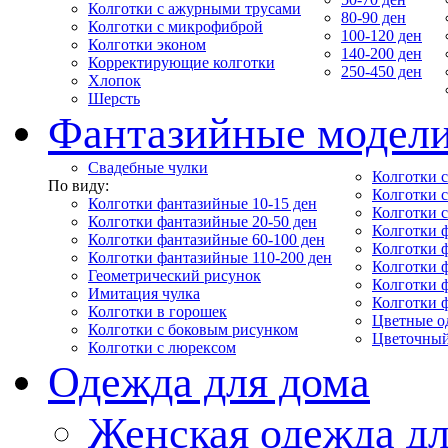
Колготки с ажурными трусами
80-90 ден
Колготки с микрофиброй
100-120 ден
Колготки эконом
140-200 ден
Корректирующие колготки
250-450 ден
Хлопок
Шерсть
Фантазийные модел
Свадебные чулки
Колготки с
По виду:
Колготки 
Колготки фантазийные 10-15 ден
Колготки 
Колготки фантазийные 20-50 ден
Колготки 
Колготки фантазийные 60-100 ден
Колготки 
Колготки фантазийные 110-200 ден
Колготки 
Геометрический рисунок
Колготки 
Имитация чулка
Колготки 
Колготки в горошек
Цветные о
Колготки с боковым рисунком
Цветочный
Колготки с люрексом
Одежда для дома
Женская одежда дл