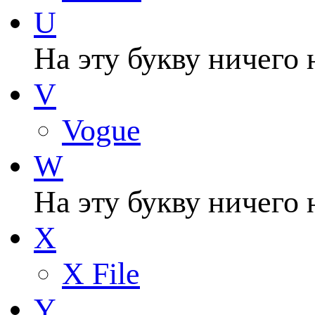
U
На эту букву ничего 
V
Vogue
W
На эту букву ничего 
X
X File
Y