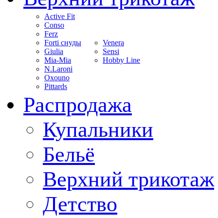
Active Fit
Conso
Ferz
Forti снуды
Venera
Giulia
Sensi
Mia-Mia
Hobby Line
N.Laroni
Oxouno
Pittards
Распродажа
Купальники
Бельё
Верхний трикотаж
Детство