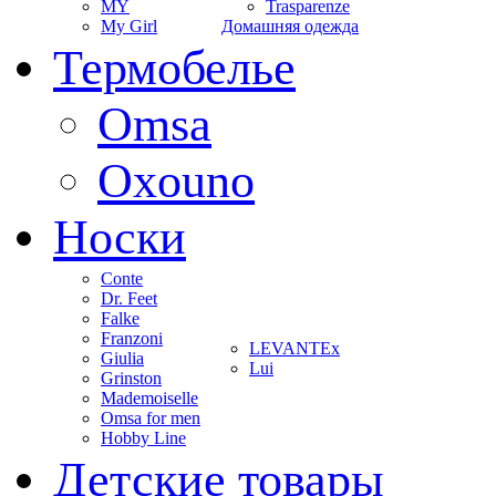
MY
Trasparenze
My Girl
Домашняя одежда
Термобелье
Omsa
Oxouno
Носки
Conte
Dr. Feet
Falke
Franzoni
LEVANTEx
Giulia
Lui
Grinston
Mademoiselle
Omsa for men
Hobby Line
Детские товары