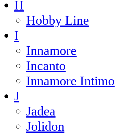
H
Hobby Line
I
Innamore
Incanto
Innamore Intimo
J
Jadea
Jolidon