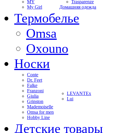
MY
Trasparenze
My Girl
Домашняя одежда
Термобелье
Omsa
Oxouno
Носки
Conte
Dr. Feet
Falke
Franzoni
LEVANTEx
Giulia
Lui
Grinston
Mademoiselle
Omsa for men
Hobby Line
Детские товары