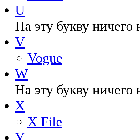
U
На эту букву ничего 
V
Vogue
W
На эту букву ничего 
X
X File
Y