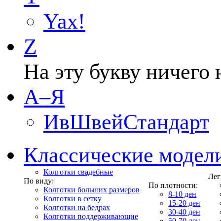
Yax!
Z
На эту букву ничего 
А–Я
ИвШвейСтандарт
Классические модел
Колготки свадебные
Лег
По виду:
По плотности:
Колготки больших размеров
8-10 ден
Колготки в сетку
15-20 ден
Колготки на бедрах
30-40 ден
Колготки поддерживающие
50-70 ден