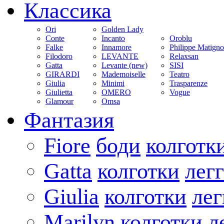
Классика
Ori
Golden Lady
Conte
Incanto
Oroblu
Falke
Innamore
Philippe Matign
Filodoro
LEVANTE
Relaxsan
Gatta
Levante (new)
SISI
GIRARDI
Mademoiselle
Teatro
Giulia
Minimi
Trasparenze
Giulietta
OMERO
Vogue
Glamour
Omsa
Фантазия
Fiore
боди
колготк
Gatta
колготки
лег
Giulia
колготки
ле
Marilyn
колготки
л