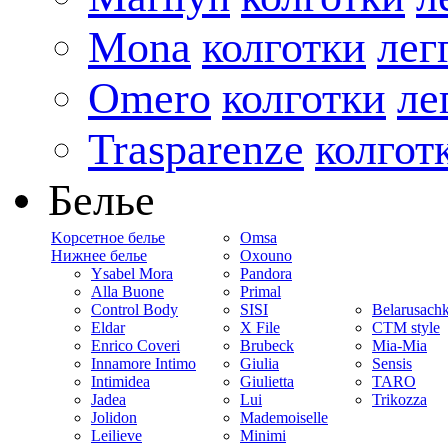
Mona
колготки
лег
Omero
колготки
ле
Trasparenze
колгот
Белье
Kорсетное белье
Omsa
Нижнее белье
Oxouno
Ysabel Mora
Pandora
Alla Buone
Primal
Control Body
SISI
Belarusach
Eldar
X File
CTM style
Enrico Coveri
Brubeck
Mia-Mia
Innamore Intimo
Giulia
Sensis
Intimidea
Giulietta
TARO
Jadea
Lui
Trikozza
Jolidon
Mademoiselle
Leilieve
Minimi