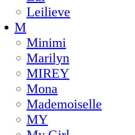
Leilieve
M
Minimi
Marilyn
MIREY
Mona
Mademoiselle
MY
My Girl