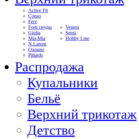
Active Fit
Conso
Ferz
Forti снуды
Venera
Giulia
Sensi
Mia-Mia
Hobby Line
N.Laroni
Oxouno
Pittards
Распродажа
Купальники
Бельё
Верхний трикотаж
Детство