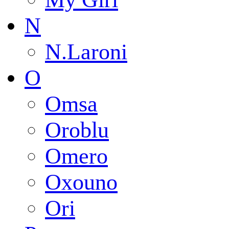
N
N.Laroni
O
Omsa
Oroblu
Omero
Oxouno
Ori