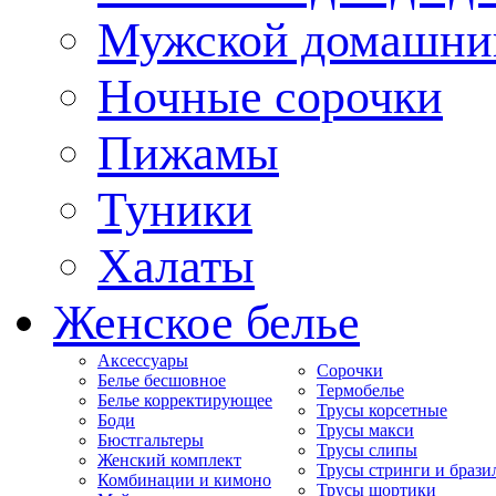
Мужской домашни
Ночные сорочки
Пижамы
Туники
Халаты
Женское белье
Аксессуары
Сорочки
Белье бесшовное
Термобелье
Белье корректирующее
Трусы корсетные
Боди
Трусы макси
Бюстгальтеры
Трусы слипы
Женский комплект
Трусы стринги и брази
Комбинации и кимоно
Трусы шортики