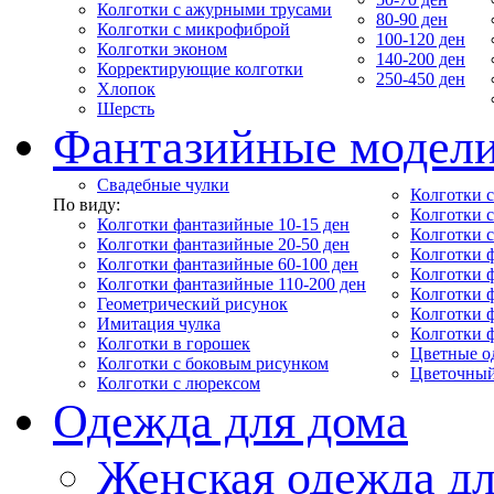
Колготки с ажурными трусами
80-90 ден
Колготки с микрофиброй
100-120 ден
Колготки эконом
140-200 ден
Корректирующие колготки
250-450 ден
Хлопок
Шерсть
Фантазийные модел
Свадебные чулки
Колготки с
По виду:
Колготки 
Колготки фантазийные 10-15 ден
Колготки 
Колготки фантазийные 20-50 ден
Колготки 
Колготки фантазийные 60-100 ден
Колготки 
Колготки фантазийные 110-200 ден
Колготки 
Геометрический рисунок
Колготки 
Имитация чулка
Колготки 
Колготки в горошек
Цветные о
Колготки с боковым рисунком
Цветочный
Колготки с люрексом
Одежда для дома
Женская одежда дл