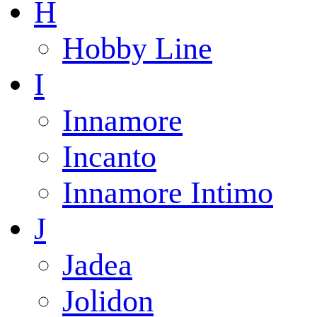
H
Hobby Line
I
Innamore
Incanto
Innamore Intimo
J
Jadea
Jolidon