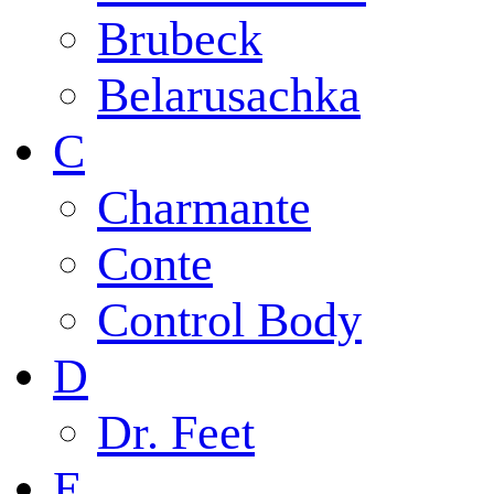
Brubeck
Belarusachka
C
Charmante
Conte
Control Body
D
Dr. Feet
E