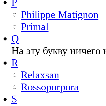
P
Philippe Matignon
Primal
Q
На эту букву ничего 
R
Relaxsan
Rossoporpora
S