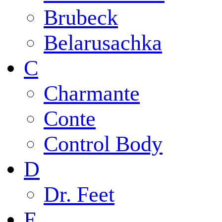
Brubeck
Belarusachka
C
Charmante
Conte
Control Body
D
Dr. Feet
E