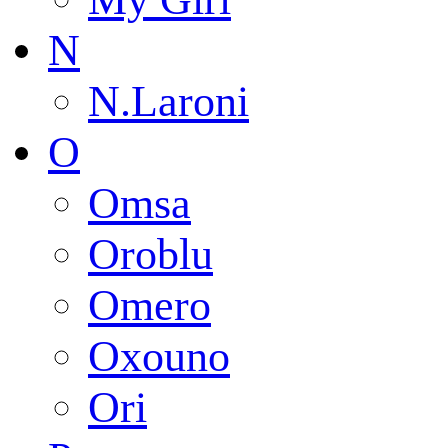
N
N.Laroni
O
Omsa
Oroblu
Omero
Oxouno
Ori