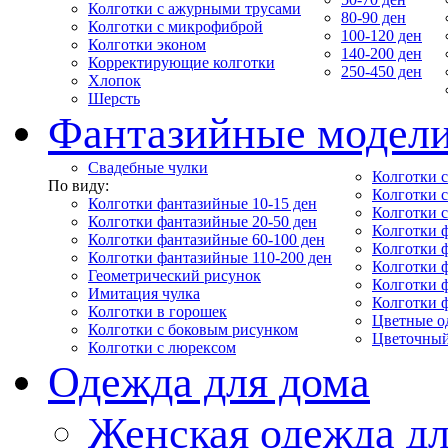
Колготки с ажурными трусами
80-90 ден
Колготки с микрофиброй
100-120 ден
Колготки эконом
140-200 ден
Корректирующие колготки
250-450 ден
Хлопок
Шерсть
Фантазийные модел
Свадебные чулки
Колготки с
По виду:
Колготки 
Колготки фантазийные 10-15 ден
Колготки 
Колготки фантазийные 20-50 ден
Колготки 
Колготки фантазийные 60-100 ден
Колготки 
Колготки фантазийные 110-200 ден
Колготки 
Геометрический рисунок
Колготки 
Имитация чулка
Колготки 
Колготки в горошек
Цветные о
Колготки с боковым рисунком
Цветочный
Колготки с люрексом
Одежда для дома
Женская одежда дл