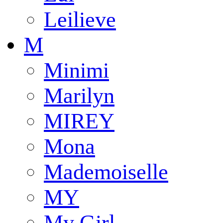
Leilieve
M
Minimi
Marilyn
MIREY
Mona
Mademoiselle
MY
My Girl