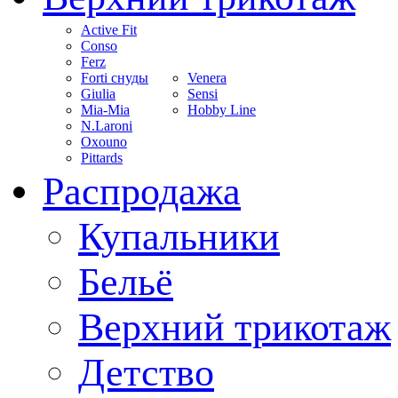
Active Fit
Conso
Ferz
Forti снуды
Venera
Giulia
Sensi
Mia-Mia
Hobby Line
N.Laroni
Oxouno
Pittards
Распродажа
Купальники
Бельё
Верхний трикотаж
Детство