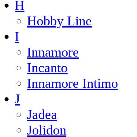
H
Hobby Line
I
Innamore
Incanto
Innamore Intimo
J
Jadea
Jolidon