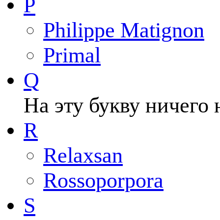
P
Philippe Matignon
Primal
Q
На эту букву ничего 
R
Relaxsan
Rossoporpora
S