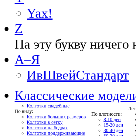
Yax!
Z
На эту букву ничего 
А–Я
ИвШвейСтандарт
Классические модел
Колготки свадебные
Лег
По виду:
По плотности:
Колготки больших размеров
8-10 ден
Колготки в сетку
15-20 ден
Колготки на бедрах
30-40 ден
Колготки поддерживающие
50-70 ден