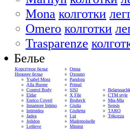
Mona
колготки
лег
Omero
колготки
ле
Trasparenze
колгот
Белье
Kорсетное белье
Omsa
Нижнее белье
Oxouno
Ysabel Mora
Pandora
Alla Buone
Primal
Control Body
SISI
Belarusach
Eldar
X File
CTM style
Enrico Coveri
Brubeck
Mia-Mia
Innamore Intimo
Giulia
Sensis
Intimidea
Giulietta
TARO
Jadea
Lui
Trikozza
Jolidon
Mademoiselle
Leilieve
Minimi