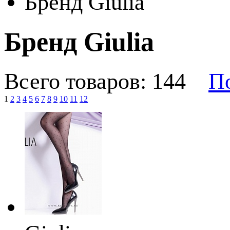
Бренд Giulia
Бренд Giulia
Всего товаров: 144
По
1
2
3
4
5
6
7
8
9
10
11
12