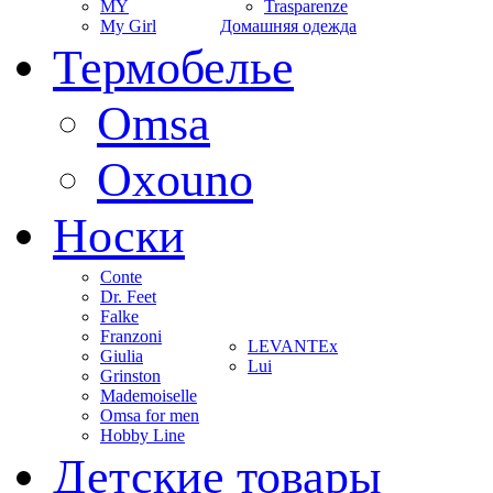
MY
Trasparenze
My Girl
Домашняя одежда
Термобелье
Omsa
Oxouno
Носки
Conte
Dr. Feet
Falke
Franzoni
LEVANTEx
Giulia
Lui
Grinston
Mademoiselle
Omsa for men
Hobby Line
Детские товары