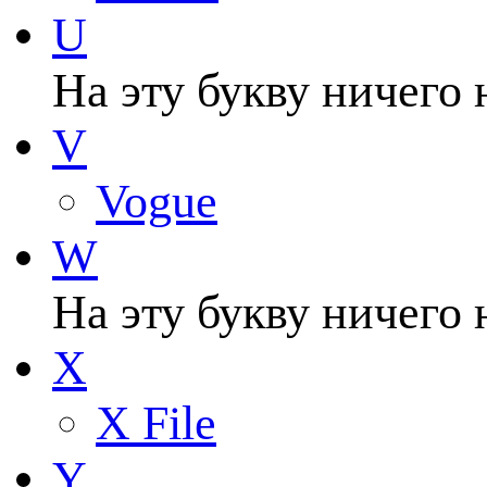
U
На эту букву ничего 
V
Vogue
W
На эту букву ничего 
X
X File
Y