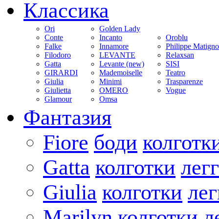
Классика
Ori
Golden Lady
Conte
Incanto
Oroblu
Falke
Innamore
Philippe Matign
Filodoro
LEVANTE
Relaxsan
Gatta
Levante (new)
SISI
GIRARDI
Mademoiselle
Teatro
Giulia
Minimi
Trasparenze
Giulietta
OMERO
Vogue
Glamour
Omsa
Фантазия
Fiore
боди
колготк
Gatta
колготки
лег
Giulia
колготки
ле
Marilyn
колготки
л