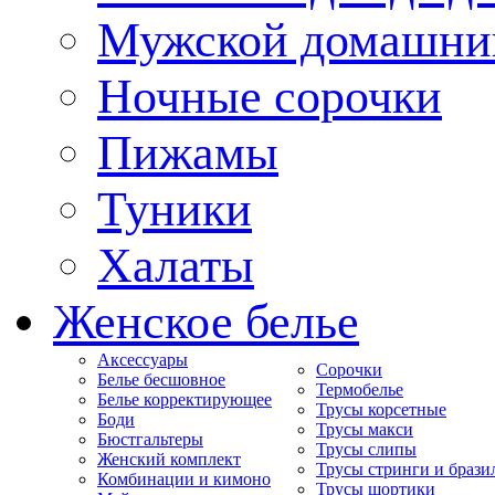
Мужской домашни
Ночные сорочки
Пижамы
Туники
Халаты
Женское белье
Аксессуары
Сорочки
Белье бесшовное
Термобелье
Белье корректирующее
Трусы корсетные
Боди
Трусы макси
Бюстгальтеры
Трусы слипы
Женский комплект
Трусы стринги и брази
Комбинации и кимоно
Трусы шортики