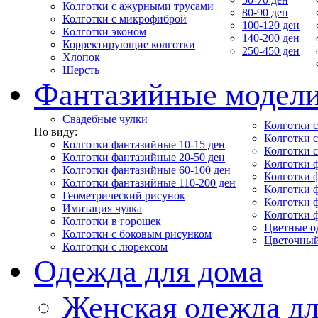
Колготки с ажурными трусами
80-90 ден
Колготки с микрофиброй
100-120 ден
Колготки эконом
140-200 ден
Корректирующие колготки
250-450 ден
Хлопок
Шерсть
Фантазийные модел
Свадебные чулки
Колготки с
По виду:
Колготки 
Колготки фантазийные 10-15 ден
Колготки 
Колготки фантазийные 20-50 ден
Колготки 
Колготки фантазийные 60-100 ден
Колготки 
Колготки фантазийные 110-200 ден
Колготки 
Геометрический рисунок
Колготки 
Имитация чулка
Колготки 
Колготки в горошек
Цветные о
Колготки с боковым рисунком
Цветочный
Колготки с люрексом
Одежда для дома
Женская одежда дл