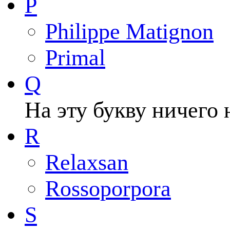
P
Philippe Matignon
Primal
Q
На эту букву ничего 
R
Relaxsan
Rossoporpora
S