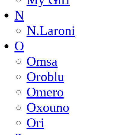
N
N.Laroni
O
Omsa
Oroblu
Omero
Oxouno
Ori