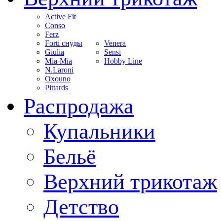
Active Fit
Conso
Ferz
Forti снуды
Venera
Giulia
Sensi
Mia-Mia
Hobby Line
N.Laroni
Oxouno
Pittards
Распродажа
Купальники
Бельё
Верхний трикотаж
Детство