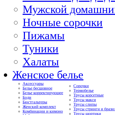
Мужской домашни
Ночные сорочки
Пижамы
Туники
Халаты
Женское белье
Аксессуары
Сорочки
Белье бесшовное
Термобелье
Белье корректирующее
Трусы корсетные
Боди
Трусы макси
Бюстгальтеры
Трусы слипы
Женский комплект
Трусы стринги и брази
Комбинации и кимоно
Трусы шортики