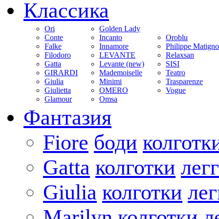
Классика
Ori
Golden Lady
Conte
Incanto
Oroblu
Falke
Innamore
Philippe Matign
Filodoro
LEVANTE
Relaxsan
Gatta
Levante (new)
SISI
GIRARDI
Mademoiselle
Teatro
Giulia
Minimi
Trasparenze
Giulietta
OMERO
Vogue
Glamour
Omsa
Фантазия
Fiore
боди
колготк
Gatta
колготки
лег
Giulia
колготки
ле
Marilyn
колготки
л