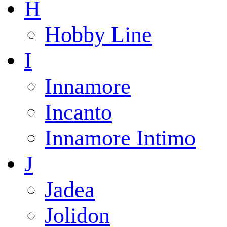
H
Hobby Line
I
Innamore
Incanto
Innamore Intimo
J
Jadea
Jolidon