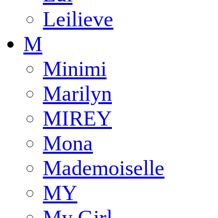
Leilieve
M
Minimi
Marilyn
MIREY
Mona
Mademoiselle
MY
My Girl