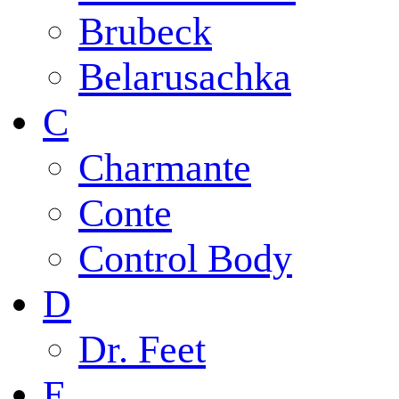
Brubeck
Belarusachka
C
Charmante
Conte
Control Body
D
Dr. Feet
E