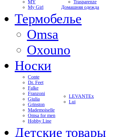
MY
Trasparenze
My Girl
Домашняя одежда
Термобелье
Omsa
Oxouno
Носки
Conte
Dr. Feet
Falke
Franzoni
LEVANTEx
Giulia
Lui
Grinston
Mademoiselle
Omsa for men
Hobby Line
Детские товары