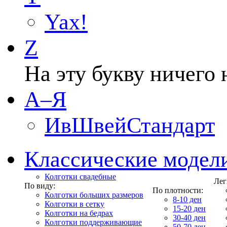
Yax!
Z
На эту букву ничего 
А–Я
ИвШвейСтандарт
Классические модел
Колготки свадебные
Лег
По виду:
По плотности:
Колготки больших размеров
8-10 ден
Колготки в сетку
15-20 ден
Колготки на бедрах
30-40 ден
Колготки поддерживающие
50-70 ден