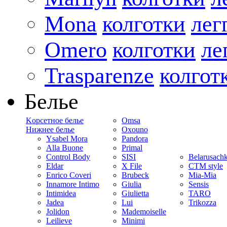
Mona
колготки
лег
Omero
колготки
ле
Trasparenze
колгот
Белье
Kорсетное белье
Omsa
Нижнее белье
Oxouno
Ysabel Mora
Pandora
Alla Buone
Primal
Control Body
SISI
Belarusach
Eldar
X File
CTM style
Enrico Coveri
Brubeck
Mia-Mia
Innamore Intimo
Giulia
Sensis
Intimidea
Giulietta
TARO
Jadea
Lui
Trikozza
Jolidon
Mademoiselle
Leilieve
Minimi