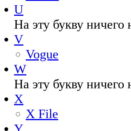
U
На эту букву ничего 
V
Vogue
W
На эту букву ничего 
X
X File
Y