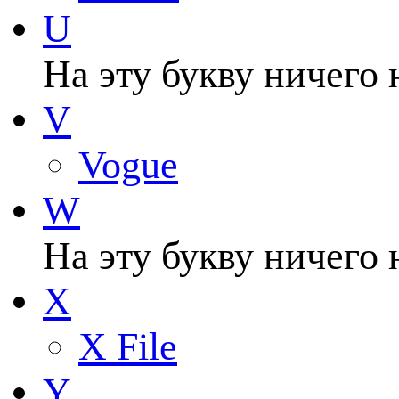
U
На эту букву ничего 
V
Vogue
W
На эту букву ничего 
X
X File
Y