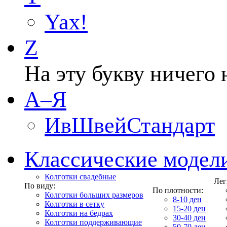
Yax!
Z
На эту букву ничего 
А–Я
ИвШвейСтандарт
Классические модел
Колготки свадебные
Лег
По виду:
По плотности:
Колготки больших размеров
8-10 ден
Колготки в сетку
15-20 ден
Колготки на бедрах
30-40 ден
Колготки поддерживающие
50-70 ден