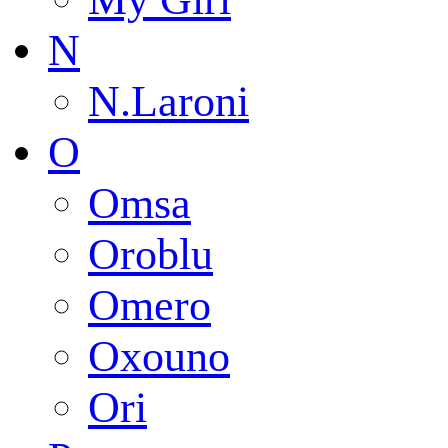
N
N.Laroni
O
Omsa
Oroblu
Omero
Oxouno
Ori