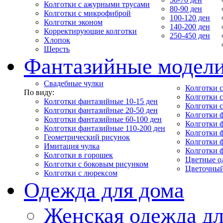
Колготки с ажурными трусами
80-90 ден
Колготки с микрофиброй
100-120 ден
Колготки эконом
140-200 ден
Корректирующие колготки
250-450 ден
Хлопок
Шерсть
Фантазийные модел
Свадебные чулки
Колготки с
По виду:
Колготки 
Колготки фантазийные 10-15 ден
Колготки 
Колготки фантазийные 20-50 ден
Колготки 
Колготки фантазийные 60-100 ден
Колготки 
Колготки фантазийные 110-200 ден
Колготки 
Геометрический рисунок
Колготки 
Имитация чулка
Колготки 
Колготки в горошек
Цветные о
Колготки с боковым рисунком
Цветочный
Колготки с люрексом
Одежда для дома
Женская одежда дл