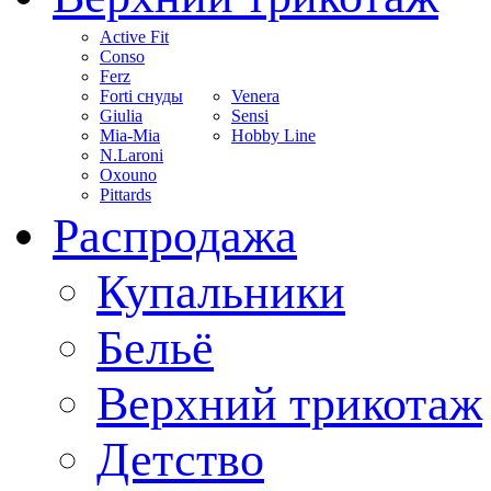
Active Fit
Conso
Ferz
Forti снуды
Venera
Giulia
Sensi
Mia-Mia
Hobby Line
N.Laroni
Oxouno
Pittards
Распродажа
Купальники
Бельё
Верхний трикотаж
Детство