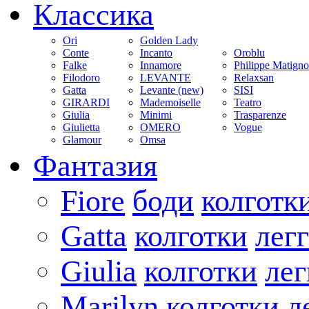
Классика
Ori
Golden Lady
Conte
Incanto
Oroblu
Falke
Innamore
Philippe Matign
Filodoro
LEVANTE
Relaxsan
Gatta
Levante (new)
SISI
GIRARDI
Mademoiselle
Teatro
Giulia
Minimi
Trasparenze
Giulietta
OMERO
Vogue
Glamour
Omsa
Фантазия
Fiore
боди
колготк
Gatta
колготки
лег
Giulia
колготки
ле
Marilyn
колготки
л