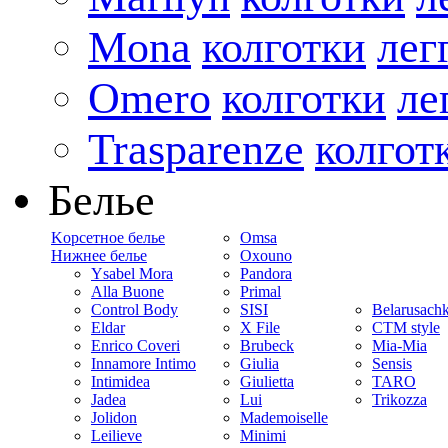
Mona
колготки
лег
Omero
колготки
ле
Trasparenze
колгот
Белье
Kорсетное белье
Omsa
Нижнее белье
Oxouno
Ysabel Mora
Pandora
Alla Buone
Primal
Control Body
SISI
Belarusach
Eldar
X File
CTM style
Enrico Coveri
Brubeck
Mia-Mia
Innamore Intimo
Giulia
Sensis
Intimidea
Giulietta
TARO
Jadea
Lui
Trikozza
Jolidon
Mademoiselle
Leilieve
Minimi