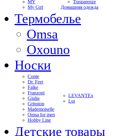
MY
Trasparenze
My Girl
Домашняя одежда
Термобелье
Omsa
Oxouno
Носки
Conte
Dr. Feet
Falke
Franzoni
LEVANTEx
Giulia
Lui
Grinston
Mademoiselle
Omsa for men
Hobby Line
Детские товары