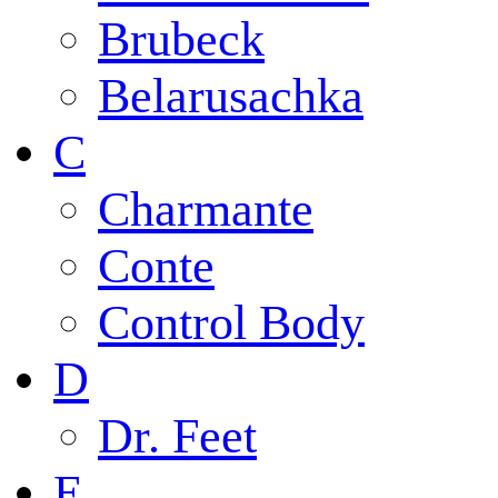
Brubeck
Belarusachka
C
Charmante
Conte
Control Body
D
Dr. Feet
E