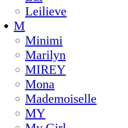
Leilieve
M
Minimi
Marilyn
MIREY
Mona
Mademoiselle
MY
My Girl