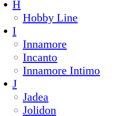
H
Hobby Line
I
Innamore
Incanto
Innamore Intimo
J
Jadea
Jolidon