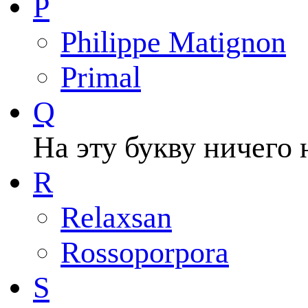
P
Philippe Matignon
Primal
Q
На эту букву ничего 
R
Relaxsan
Rossoporpora
S