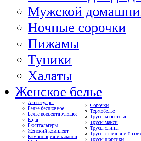
Мужской домашни
Ночные сорочки
Пижамы
Туники
Халаты
Женское белье
Аксессуары
Сорочки
Белье бесшовное
Термобелье
Белье корректирующее
Трусы корсетные
Боди
Трусы макси
Бюстгальтеры
Трусы слипы
Женский комплект
Трусы стринги и брази
Комбинации и кимоно
Трусы шортики