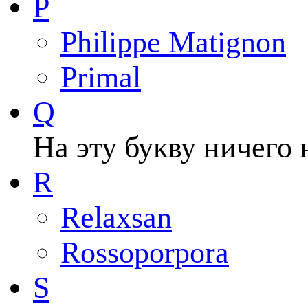
P
Philippe Matignon
Primal
Q
На эту букву ничего 
R
Relaxsan
Rossoporpora
S