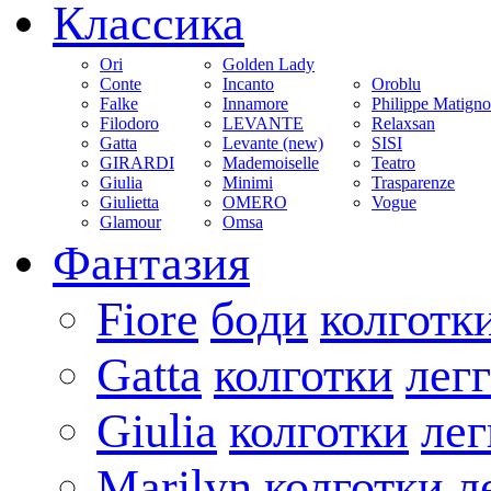
Классика
Ori
Golden Lady
Conte
Incanto
Oroblu
Falke
Innamore
Philippe Matign
Filodoro
LEVANTE
Relaxsan
Gatta
Levante (new)
SISI
GIRARDI
Mademoiselle
Teatro
Giulia
Minimi
Trasparenze
Giulietta
OMERO
Vogue
Glamour
Omsa
Фантазия
Fiore
боди
колготк
Gatta
колготки
лег
Giulia
колготки
ле
Marilyn
колготки
л