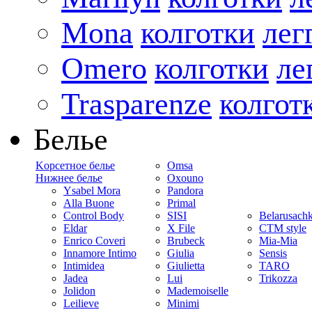
Mona
колготки
лег
Omero
колготки
ле
Trasparenze
колгот
Белье
Kорсетное белье
Omsa
Нижнее белье
Oxouno
Ysabel Mora
Pandora
Alla Buone
Primal
Control Body
SISI
Belarusach
Eldar
X File
CTM style
Enrico Coveri
Brubeck
Mia-Mia
Innamore Intimo
Giulia
Sensis
Intimidea
Giulietta
TARO
Jadea
Lui
Trikozza
Jolidon
Mademoiselle
Leilieve
Minimi