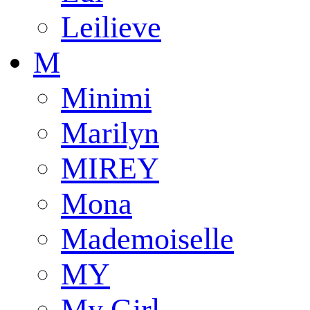
Leilieve
M
Minimi
Marilyn
MIREY
Mona
Mademoiselle
MY
My Girl