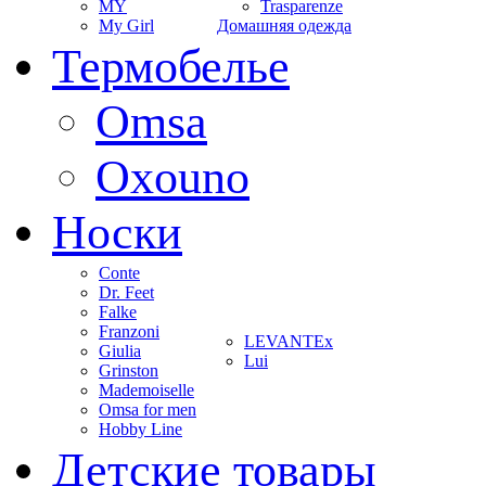
MY
Trasparenze
My Girl
Домашняя одежда
Термобелье
Omsa
Oxouno
Носки
Conte
Dr. Feet
Falke
Franzoni
LEVANTEx
Giulia
Lui
Grinston
Mademoiselle
Omsa for men
Hobby Line
Детские товары