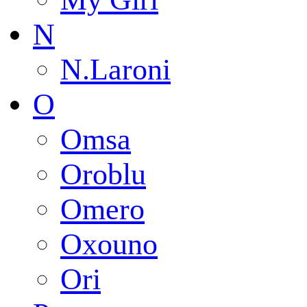
N
N.Laroni
O
Omsa
Oroblu
Omero
Oxouno
Ori