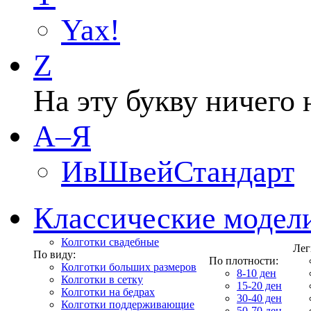
Yax!
Z
На эту букву ничего 
А–Я
ИвШвейСтандарт
Классические модел
Колготки свадебные
Лег
По виду:
По плотности:
Колготки больших размеров
8-10 ден
Колготки в сетку
15-20 ден
Колготки на бедрах
30-40 ден
Колготки поддерживающие
50-70 ден