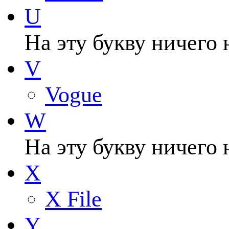
U
На эту букву ничего 
V
Vogue
W
На эту букву ничего 
X
X File
Y