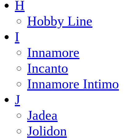
H
Hobby Line
I
Innamore
Incanto
Innamore Intimo
J
Jadea
Jolidon