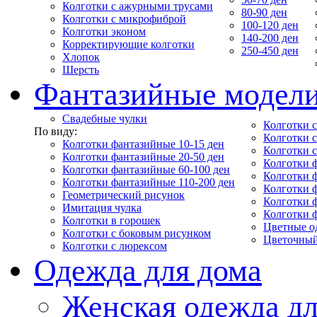
Колготки с ажурными трусами
80-90 ден
Колготки с микрофиброй
100-120 ден
Колготки эконом
140-200 ден
Корректирующие колготки
250-450 ден
Хлопок
Шерсть
Фантазийные модел
Свадебные чулки
Колготки с
По виду:
Колготки 
Колготки фантазийные 10-15 ден
Колготки 
Колготки фантазийные 20-50 ден
Колготки 
Колготки фантазийные 60-100 ден
Колготки 
Колготки фантазийные 110-200 ден
Колготки 
Геометрический рисунок
Колготки 
Имитация чулка
Колготки 
Колготки в горошек
Цветные о
Колготки с боковым рисунком
Цветочный
Колготки с люрексом
Одежда для дома
Женская одежда дл