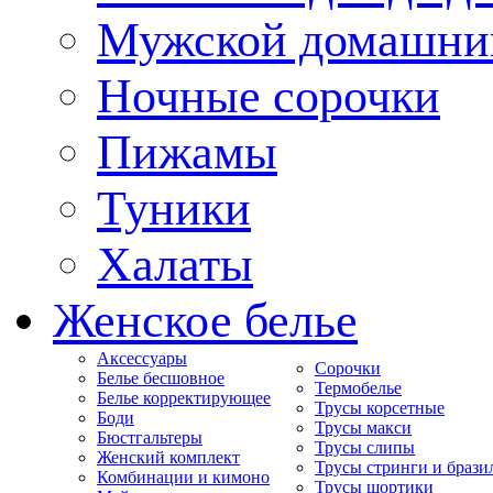
Мужской домашни
Ночные сорочки
Пижамы
Туники
Халаты
Женское белье
Аксессуары
Сорочки
Белье бесшовное
Термобелье
Белье корректирующее
Трусы корсетные
Боди
Трусы макси
Бюстгальтеры
Трусы слипы
Женский комплект
Трусы стринги и брази
Комбинации и кимоно
Трусы шортики