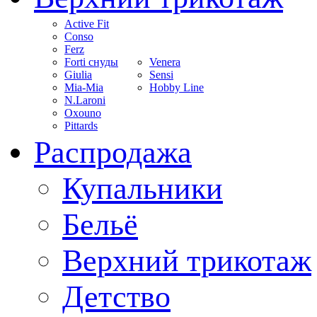
Active Fit
Conso
Ferz
Forti снуды
Venera
Giulia
Sensi
Mia-Mia
Hobby Line
N.Laroni
Oxouno
Pittards
Распродажа
Купальники
Бельё
Верхний трикотаж
Детство