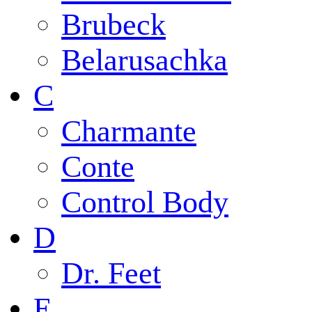
Brubeck
Belarusachka
C
Charmante
Conte
Control Body
D
Dr. Feet
E