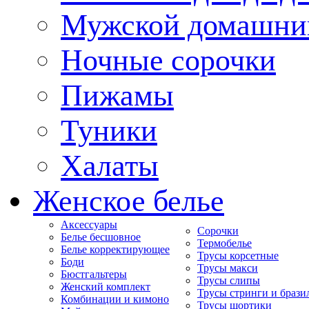
Мужской домашни
Ночные сорочки
Пижамы
Туники
Халаты
Женское белье
Аксессуары
Сорочки
Белье бесшовное
Термобелье
Белье корректирующее
Трусы корсетные
Боди
Трусы макси
Бюстгальтеры
Трусы слипы
Женский комплект
Трусы стринги и брази
Комбинации и кимоно
Трусы шортики