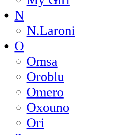
N
N.Laroni
O
Omsa
Oroblu
Omero
Oxouno
Ori