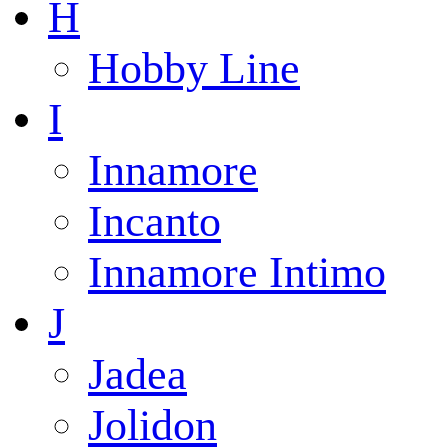
H
Hobby Line
I
Innamore
Incanto
Innamore Intimo
J
Jadea
Jolidon