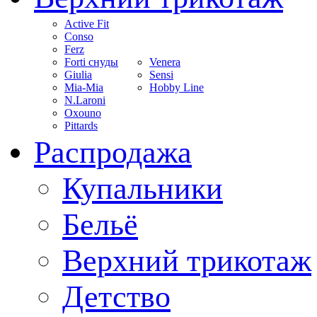
Active Fit
Conso
Ferz
Forti снуды
Venera
Giulia
Sensi
Mia-Mia
Hobby Line
N.Laroni
Oxouno
Pittards
Распродажа
Купальники
Бельё
Верхний трикотаж
Детство