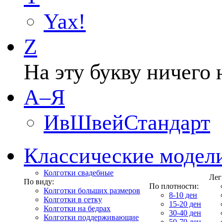
Yax!
Z
На эту букву ничего 
А–Я
ИвШвейСтандарт
Классические модел
Колготки свадебные
Лег
По виду:
По плотности:
Колготки больших размеров
8-10 ден
Колготки в сетку
15-20 ден
Колготки на бедрах
30-40 ден
Колготки поддерживающие
50-70 ден