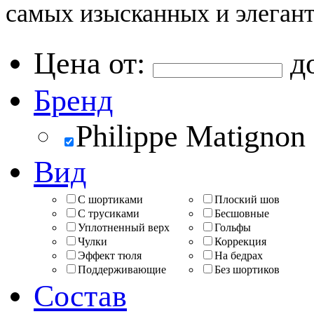
самых изысканных и элеган
Цена от:
д
Бренд
Philippe Matignon
Вид
С шортиками
Плоский шов
С трусиками
Бесшовные
Уплотненный верх
Гольфы
Чулки
Коррекция
Эффект тюля
На бедрах
Поддерживающие
Без шортиков
Состав