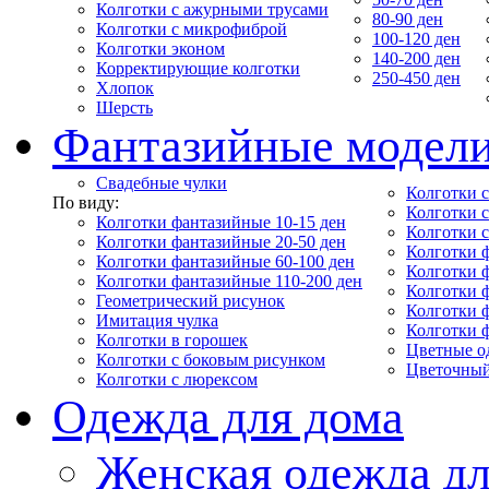
Колготки с ажурными трусами
80-90 ден
Колготки с микрофиброй
100-120 ден
Колготки эконом
140-200 ден
Корректирующие колготки
250-450 ден
Хлопок
Шерсть
Фантазийные модел
Свадебные чулки
Колготки с
По виду:
Колготки 
Колготки фантазийные 10-15 ден
Колготки 
Колготки фантазийные 20-50 ден
Колготки 
Колготки фантазийные 60-100 ден
Колготки 
Колготки фантазийные 110-200 ден
Колготки 
Геометрический рисунок
Колготки 
Имитация чулка
Колготки 
Колготки в горошек
Цветные о
Колготки с боковым рисунком
Цветочный
Колготки с люрексом
Одежда для дома
Женская одежда дл