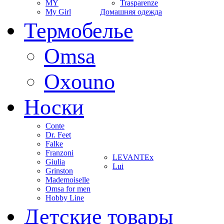
MY
Trasparenze
My Girl
Домашняя одежда
Термобелье
Omsa
Oxouno
Носки
Conte
Dr. Feet
Falke
Franzoni
LEVANTEx
Giulia
Lui
Grinston
Mademoiselle
Omsa for men
Hobby Line
Детские товары