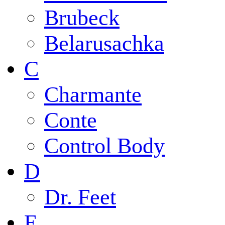
Brubeck
Belarusachka
C
Charmante
Conte
Control Body
D
Dr. Feet
E