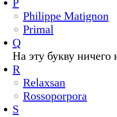
P
Philippe Matignon
Primal
Q
На эту букву ничего 
R
Relaxsan
Rossoporpora
S