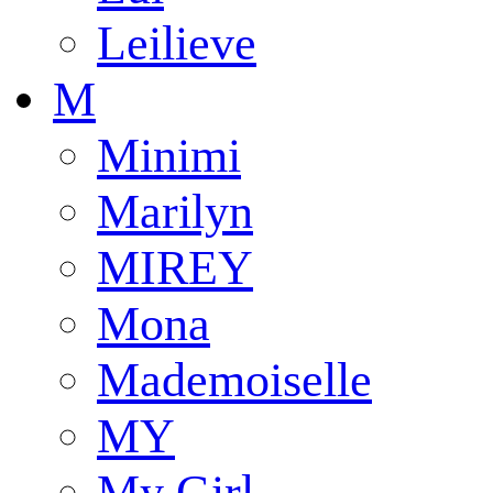
Leilieve
M
Minimi
Marilyn
MIREY
Mona
Mademoiselle
MY
My Girl