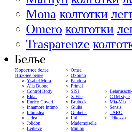
Mona
колготки
лег
Omero
колготки
ле
Trasparenze
колгот
Белье
Kорсетное белье
Omsa
Нижнее белье
Oxouno
Ysabel Mora
Pandora
Alla Buone
Primal
Control Body
SISI
Belarusach
Eldar
X File
CTM style
Enrico Coveri
Brubeck
Mia-Mia
Innamore Intimo
Giulia
Sensis
Intimidea
Giulietta
TARO
Jadea
Lui
Trikozza
Jolidon
Mademoiselle
Leilieve
Minimi