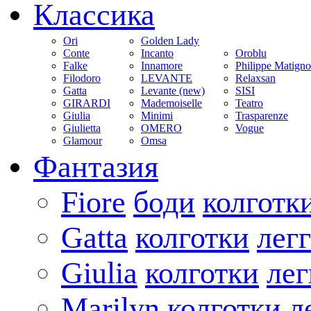
Классика
Ori
Golden Lady
Conte
Incanto
Oroblu
Falke
Innamore
Philippe Matign
Filodoro
LEVANTE
Relaxsan
Gatta
Levante (new)
SISI
GIRARDI
Mademoiselle
Teatro
Giulia
Minimi
Trasparenze
Giulietta
OMERO
Vogue
Glamour
Omsa
Фантазия
Fiore
боди
колготк
Gatta
колготки
лег
Giulia
колготки
ле
Marilyn
колготки
л