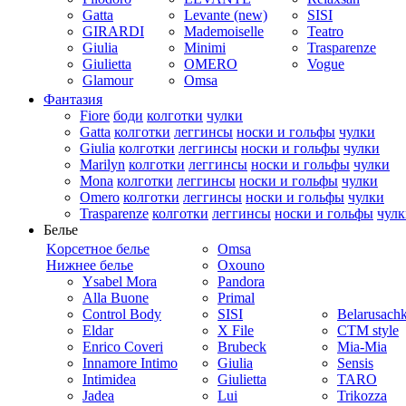
Gatta
Levante (new)
SISI
GIRARDI
Mademoiselle
Teatro
Giulia
Minimi
Trasparenze
Giulietta
OMERO
Vogue
Glamour
Omsa
Фантазия
Fiore
боди
колготки
чулки
Gatta
колготки
леггинсы
носки и гольфы
чулки
Giulia
колготки
леггинсы
носки и гольфы
чулки
Marilyn
колготки
леггинсы
носки и гольфы
чулки
Mona
колготки
леггинсы
носки и гольфы
чулки
Omero
колготки
леггинсы
носки и гольфы
чулки
Trasparenze
колготки
леггинсы
носки и гольфы
чулк
Белье
Kорсетное белье
Omsa
Нижнее белье
Oxouno
Ysabel Mora
Pandora
Alla Buone
Primal
Control Body
SISI
Belarusach
Eldar
X File
CTM style
Enrico Coveri
Brubeck
Mia-Mia
Innamore Intimo
Giulia
Sensis
Intimidea
Giulietta
TARO
Jadea
Lui
Trikozza