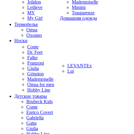
Jolidon
Mademoiselle
Leilieve
Minimi
MY
Trasparenze
My Girl
Домашняя одежда
Термобелье
Omsa
Oxouno
Носки
Conte
Dr. Feet
Falke
Franzoni
LEVANTEx
Giulia
Lui
Grinston
Mademoiselle
Omsa for men
Hobby Line
Детские товары
Brubeck Kids
Conte
Enrico Coveri
Gabriella
Gatta
Giulia
Hobby Line