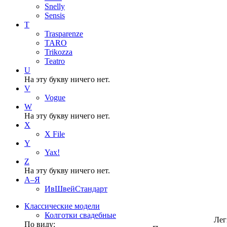
Snelly
Sensis
T
Trasparenze
TARO
Trikozza
Teatro
U
На эту букву ничего нет.
V
Vogue
W
На эту букву ничего нет.
X
X File
Y
Yax!
Z
На эту букву ничего нет.
А–Я
ИвШвейСтандарт
Классические модели
Колготки свадебные
Лег
По виду: