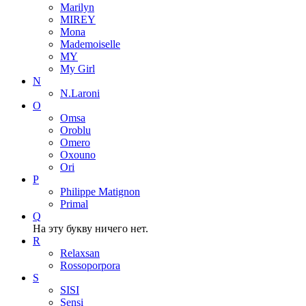
Marilyn
MIREY
Mona
Mademoiselle
MY
My Girl
N
N.Laroni
O
Omsa
Oroblu
Omero
Oxouno
Ori
P
Philippe Matignon
Primal
Q
На эту букву ничего нет.
R
Relaxsan
Rossoporpora
S
SISI
Sensi