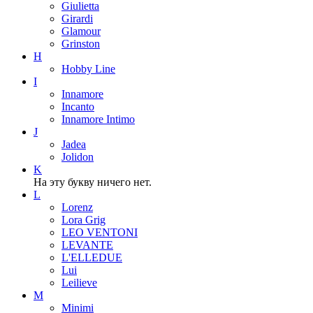
Giulietta
Girardi
Glamour
Grinston
H
Hobby Line
I
Innamore
Incanto
Innamore Intimo
J
Jadea
Jolidon
K
На эту букву ничего нет.
L
Lorenz
Lora Grig
LEO VENTONI
LEVANTE
L'ELLEDUE
Lui
Leilieve
M
Minimi