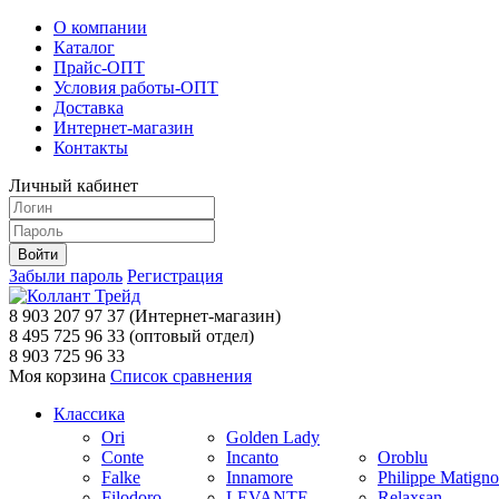
О компании
Каталог
Прайс-ОПТ
Условия работы-ОПТ
Доставка
Интернет-магазин
Контакты
Личный кабинет
Забыли пароль
Регистрация
8 903 207 97 37
(Интернет-магазин)
8 495 725 96 33
(оптовый отдел)
8 903 725 96 33
Моя корзина
Список сравнения
Классика
Ori
Golden Lady
Conte
Incanto
Oroblu
Falke
Innamore
Philippe Matign
Filodoro
LEVANTE
Relaxsan