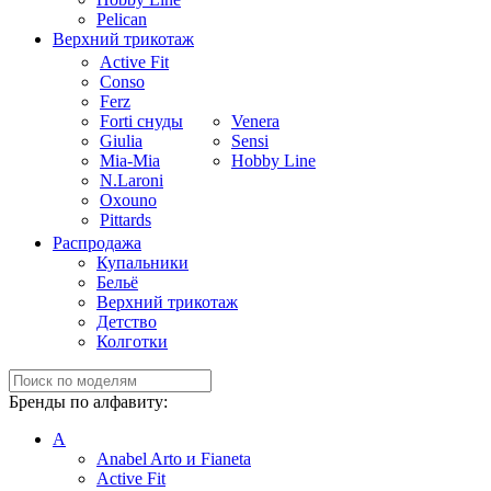
Pelican
Верхний трикотаж
Active Fit
Conso
Ferz
Forti снуды
Venera
Giulia
Sensi
Mia-Mia
Hobby Line
N.Laroni
Oxouno
Pittards
Распродажа
Купальники
Бельё
Верхний трикотаж
Детство
Колготки
Бренды по алфавиту:
A
Anabel Arto и Fianeta
Active Fit