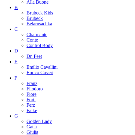
Alla Buone
B
Brubeck Kids
Brubeck
Belarusachka
C
Charmante
Conte
Control Body
D
Dr. Feet
E
Emilio Cavallini
Enrico Coveri
F
Franz
Filodoro
Fiore
Forti
Ferz
Falke
G
Golden Lady
Gatta
Giulia