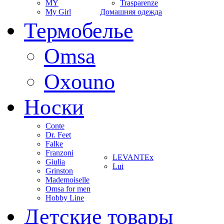
MY
Trasparenze
My Girl
Домашняя одежда
Термобелье
Omsa
Oxouno
Носки
Conte
Dr. Feet
Falke
Franzoni
LEVANTEx
Giulia
Lui
Grinston
Mademoiselle
Omsa for men
Hobby Line
Детские товары