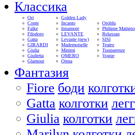
Классика
Ori
Golden Lady
Conte
Incanto
Oroblu
Falke
Innamore
Philippe Matign
Filodoro
LEVANTE
Relaxsan
Gatta
Levante (new)
SISI
GIRARDI
Mademoiselle
Teatro
Giulia
Minimi
Trasparenze
Giulietta
OMERO
Vogue
Glamour
Omsa
Фантазия
Fiore
боди
колготк
Gatta
колготки
лег
Giulia
колготки
ле
Marilyn
колготки
л