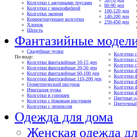
Колготки с ажурными трусами
80-90 ден
Колготки с микрофиброй
100-120 ден
Колготки эконом
140-200 ден
Корректирующие колготки
250-450 ден
Хлопок
Шерсть
Фантазийные модел
Свадебные чулки
Колготки с
По виду:
Колготки 
Колготки фантазийные 10-15 ден
Колготки 
Колготки фантазийные 20-50 ден
Колготки 
Колготки фантазийные 60-100 ден
Колготки 
Колготки фантазийные 110-200 ден
Колготки 
Геометрический рисунок
Колготки 
Имитация чулка
Колготки 
Колготки в горошек
Цветные о
Колготки с боковым рисунком
Цветочный
Колготки с люрексом
Одежда для дома
Женская одежда дл