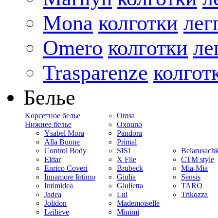
Mona
колготки
лег
Omero
колготки
ле
Trasparenze
колгот
Белье
Kорсетное белье
Omsa
Нижнее белье
Oxouno
Ysabel Mora
Pandora
Alla Buone
Primal
Control Body
SISI
Belarusach
Eldar
X File
CTM style
Enrico Coveri
Brubeck
Mia-Mia
Innamore Intimo
Giulia
Sensis
Intimidea
Giulietta
TARO
Jadea
Lui
Trikozza
Jolidon
Mademoiselle
Leilieve
Minimi