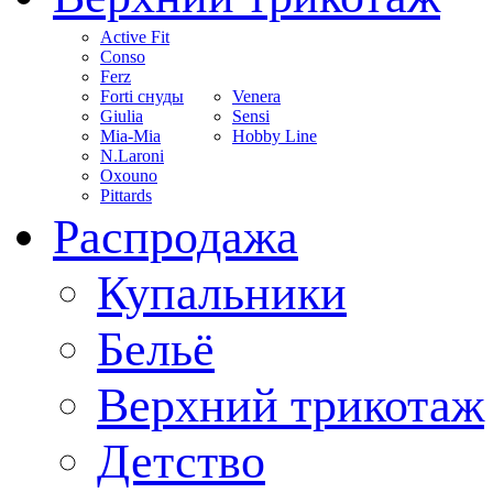
Active Fit
Conso
Ferz
Forti снуды
Venera
Giulia
Sensi
Mia-Mia
Hobby Line
N.Laroni
Oxouno
Pittards
Распродажа
Купальники
Бельё
Верхний трикотаж
Детство