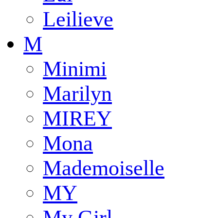
Leilieve
M
Minimi
Marilyn
MIREY
Mona
Mademoiselle
MY
My Girl