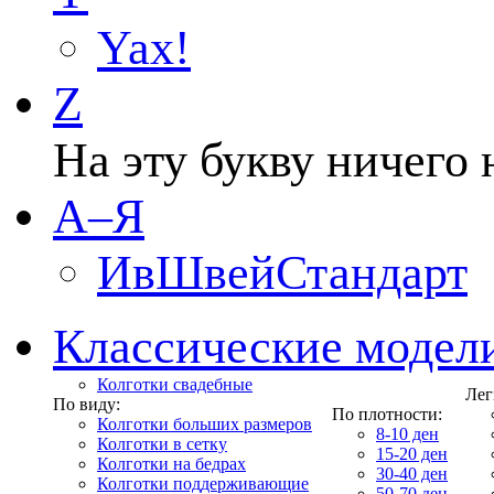
Yax!
Z
На эту букву ничего 
А–Я
ИвШвейСтандарт
Классические модел
Колготки свадебные
Лег
По виду:
По плотности:
Колготки больших размеров
8-10 ден
Колготки в сетку
15-20 ден
Колготки на бедрах
30-40 ден
Колготки поддерживающие
50-70 ден