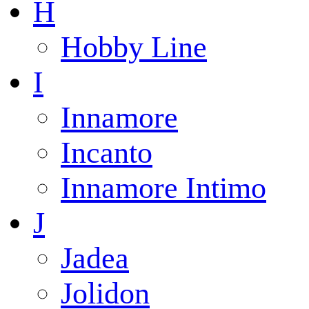
H
Hobby Line
I
Innamore
Incanto
Innamore Intimo
J
Jadea
Jolidon