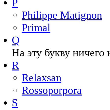
P
Philippe Matignon
Primal
Q
На эту букву ничего 
R
Relaxsan
Rossoporpora
S