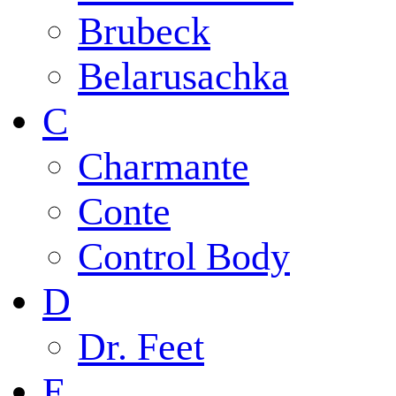
Brubeck
Belarusachka
C
Charmante
Conte
Control Body
D
Dr. Feet
E