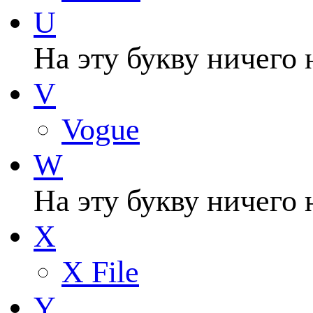
U
На эту букву ничего 
V
Vogue
W
На эту букву ничего 
X
X File
Y