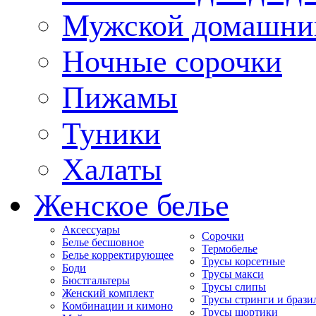
Мужской домашни
Ночные сорочки
Пижамы
Туники
Халаты
Женское белье
Аксессуары
Сорочки
Белье бесшовное
Термобелье
Белье корректирующее
Трусы корсетные
Боди
Трусы макси
Бюстгальтеры
Трусы слипы
Женский комплект
Трусы стринги и брази
Комбинации и кимоно
Трусы шортики