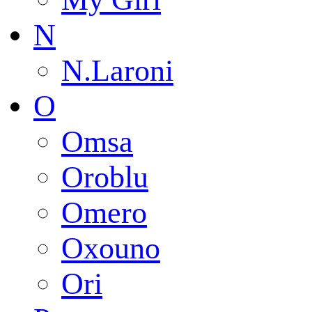
N
N.Laroni
O
Omsa
Oroblu
Omero
Oxouno
Ori