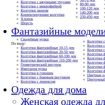
Колготки с ажурными трусами
80-90 ден
Колготки с микрофиброй
100-120 ден
Колготки эконом
140-200 ден
Корректирующие колготки
250-450 ден
Хлопок
Шерсть
Фантазийные модел
Свадебные чулки
Колготки с
По виду:
Колготки 
Колготки фантазийные 10-15 ден
Колготки 
Колготки фантазийные 20-50 ден
Колготки 
Колготки фантазийные 60-100 ден
Колготки 
Колготки фантазийные 110-200 ден
Колготки 
Геометрический рисунок
Колготки 
Имитация чулка
Колготки 
Колготки в горошек
Цветные о
Колготки с боковым рисунком
Цветочный
Колготки с люрексом
Одежда для дома
Женская одежда дл