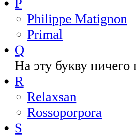
P
Philippe Matignon
Primal
Q
На эту букву ничего 
R
Relaxsan
Rossoporpora
S