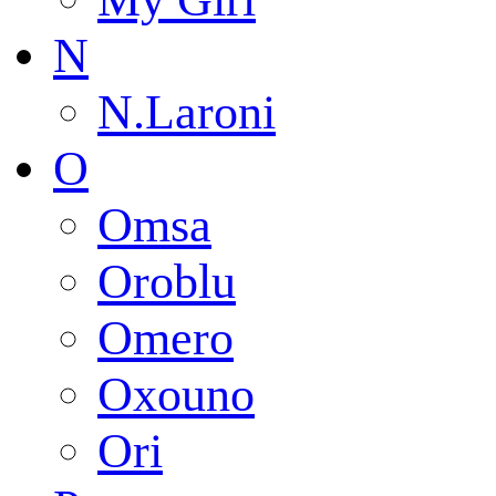
N
N.Laroni
O
Omsa
Oroblu
Omero
Oxouno
Ori