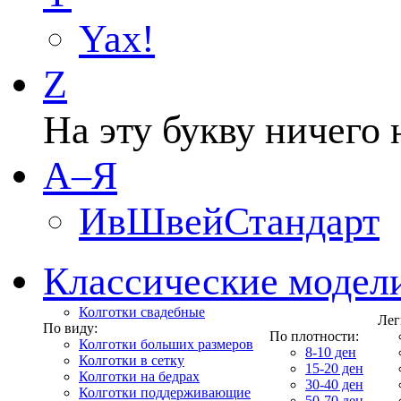
Yax!
Z
На эту букву ничего 
А–Я
ИвШвейСтандарт
Классические модел
Колготки свадебные
Лег
По виду:
По плотности:
Колготки больших размеров
8-10 ден
Колготки в сетку
15-20 ден
Колготки на бедрах
30-40 ден
Колготки поддерживающие
50-70 ден