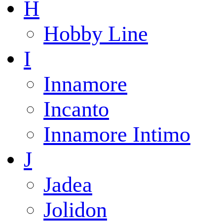
H
Hobby Line
I
Innamore
Incanto
Innamore Intimo
J
Jadea
Jolidon