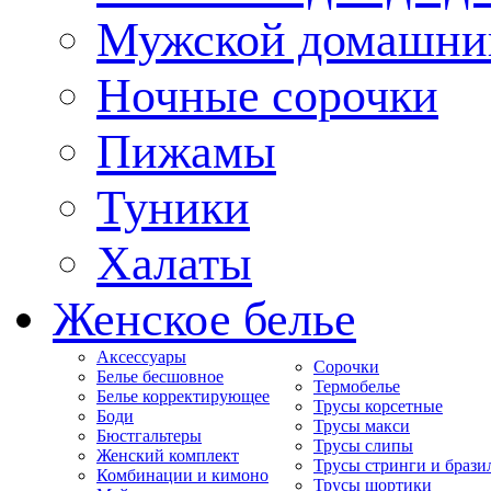
Мужской домашни
Ночные сорочки
Пижамы
Туники
Халаты
Женское белье
Аксессуары
Сорочки
Белье бесшовное
Термобелье
Белье корректирующее
Трусы корсетные
Боди
Трусы макси
Бюстгальтеры
Трусы слипы
Женский комплект
Трусы стринги и брази
Комбинации и кимоно
Трусы шортики