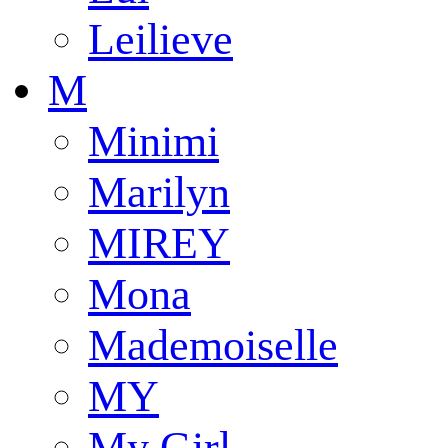
Leilieve
M
Minimi
Marilyn
MIREY
Mona
Mademoiselle
MY
My Girl