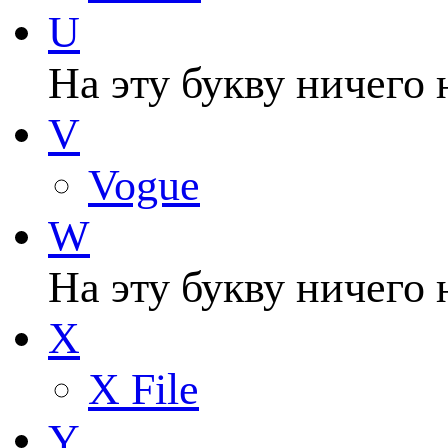
U
На эту букву ничего 
V
Vogue
W
На эту букву ничего 
X
X File
Y