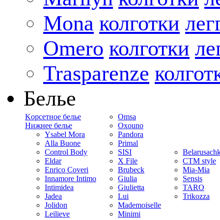
Mona
колготки
лег
Omero
колготки
ле
Trasparenze
колгот
Белье
Kорсетное белье
Omsa
Нижнее белье
Oxouno
Ysabel Mora
Pandora
Alla Buone
Primal
Control Body
SISI
Belarusach
Eldar
X File
CTM style
Enrico Coveri
Brubeck
Mia-Mia
Innamore Intimo
Giulia
Sensis
Intimidea
Giulietta
TARO
Jadea
Lui
Trikozza
Jolidon
Mademoiselle
Leilieve
Minimi