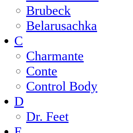
Brubeck
Belarusachka
C
Charmante
Conte
Control Body
D
Dr. Feet
E