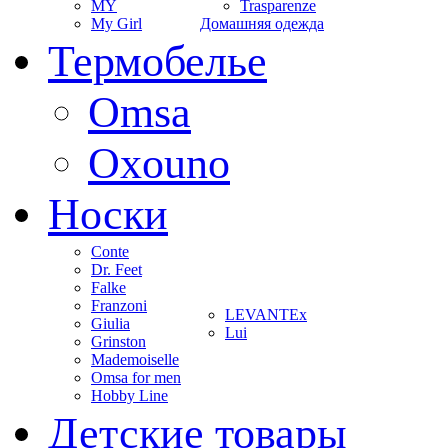
MY
Trasparenze
My Girl
Домашняя одежда
Термобелье
Omsa
Oxouno
Носки
Conte
Dr. Feet
Falke
Franzoni
LEVANTEx
Giulia
Lui
Grinston
Mademoiselle
Omsa for men
Hobby Line
Детские товары