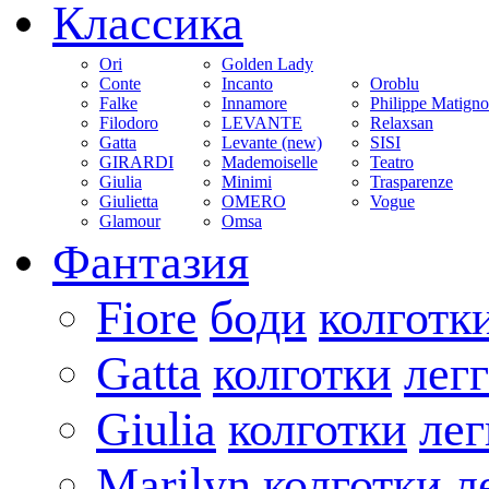
Классика
Ori
Golden Lady
Conte
Incanto
Oroblu
Falke
Innamore
Philippe Matign
Filodoro
LEVANTE
Relaxsan
Gatta
Levante (new)
SISI
GIRARDI
Mademoiselle
Teatro
Giulia
Minimi
Trasparenze
Giulietta
OMERO
Vogue
Glamour
Omsa
Фантазия
Fiore
боди
колготк
Gatta
колготки
лег
Giulia
колготки
ле
Marilyn
колготки
л