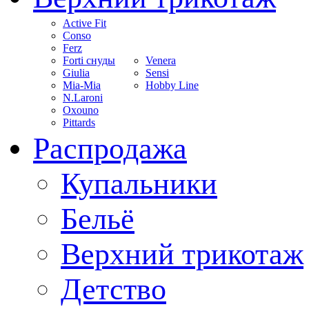
Active Fit
Conso
Ferz
Forti снуды
Venera
Giulia
Sensi
Mia-Mia
Hobby Line
N.Laroni
Oxouno
Pittards
Распродажа
Купальники
Бельё
Верхний трикотаж
Детство