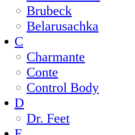
Brubeck
Belarusachka
C
Charmante
Conte
Control Body
D
Dr. Feet
E