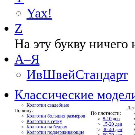
Yax!
Z
На эту букву ничего 
А–Я
ИвШвейСтандарт
Классические модел
Колготки свадебные
Лег
По виду:
По плотности:
Колготки больших размеров
8-10 ден
Колготки в сетку
15-20 ден
Колготки на бедрах
30-40 ден
Колготки поддерживающие
50-70 ден