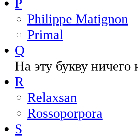
P
Philippe Matignon
Primal
Q
На эту букву ничего 
R
Relaxsan
Rossoporpora
S