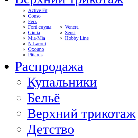
Active Fit
Conso
Ferz
Forti снуды
Venera
Giulia
Sensi
Mia-Mia
Hobby Line
N.Laroni
Oxouno
Pittards
Распродажа
Купальники
Бельё
Верхний трикотаж
Детство