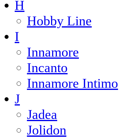
H
Hobby Line
I
Innamore
Incanto
Innamore Intimo
J
Jadea
Jolidon