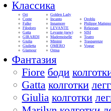
Классика
Ori
Golden Lady
Conte
Incanto
Oroblu
Falke
Innamore
Philippe Matign
Filodoro
LEVANTE
Relaxsan
Gatta
Levante (new)
SISI
GIRARDI
Mademoiselle
Teatro
Giulia
Minimi
Trasparenze
Giulietta
OMERO
Vogue
Glamour
Omsa
Фантазия
Fiore
боди
колготк
Gatta
колготки
лег
Giulia
колготки
ле
Marilyn
колготки
л