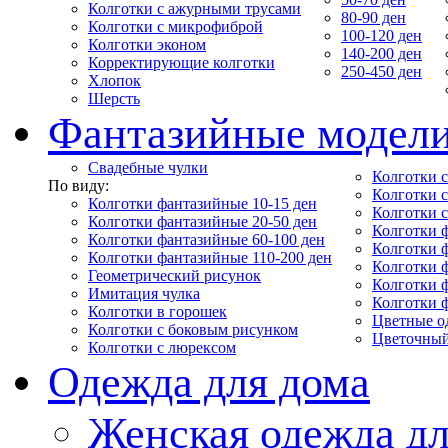
Колготки с ажурными трусами
80-90 ден
Колготки с микрофиброй
100-120 ден
Колготки эконом
140-200 ден
Корректирующие колготки
250-450 ден
Хлопок
Шерсть
Фантазийные модел
Свадебные чулки
Колготки с
По виду:
Колготки 
Колготки фантазийные 10-15 ден
Колготки 
Колготки фантазийные 20-50 ден
Колготки 
Колготки фантазийные 60-100 ден
Колготки 
Колготки фантазийные 110-200 ден
Колготки 
Геометрический рисунок
Колготки 
Имитация чулка
Колготки 
Колготки в горошек
Цветные о
Колготки с боковым рисунком
Цветочный
Колготки с люрексом
Одежда для дома
Женская одежда дл