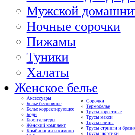
Мужской домашни
Ночные сорочки
Пижамы
Туники
Халаты
Женское белье
Аксессуары
Сорочки
Белье бесшовное
Термобелье
Белье корректирующее
Трусы корсетные
Боди
Трусы макси
Бюстгальтеры
Трусы слипы
Женский комплект
Трусы стринги и брази
Комбинации и кимоно
Трусы шортики