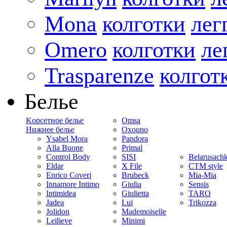
Mona
колготки
лег
Omero
колготки
ле
Trasparenze
колгот
Белье
Kорсетное белье
Omsa
Нижнее белье
Oxouno
Ysabel Mora
Pandora
Alla Buone
Primal
Control Body
SISI
Belarusach
Eldar
X File
CTM style
Enrico Coveri
Brubeck
Mia-Mia
Innamore Intimo
Giulia
Sensis
Intimidea
Giulietta
TARO
Jadea
Lui
Trikozza
Jolidon
Mademoiselle
Leilieve
Minimi