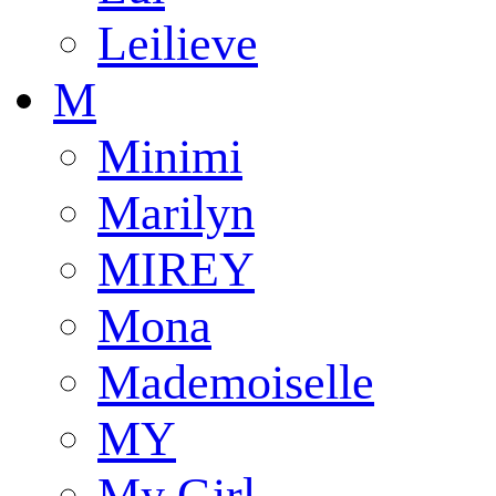
Leilieve
M
Minimi
Marilyn
MIREY
Mona
Mademoiselle
MY
My Girl