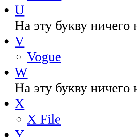
U
На эту букву ничего 
V
Vogue
W
На эту букву ничего 
X
X File
Y