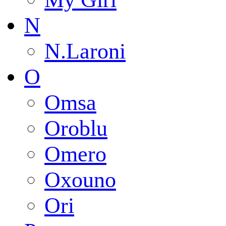
N
N.Laroni
O
Omsa
Oroblu
Omero
Oxouno
Ori