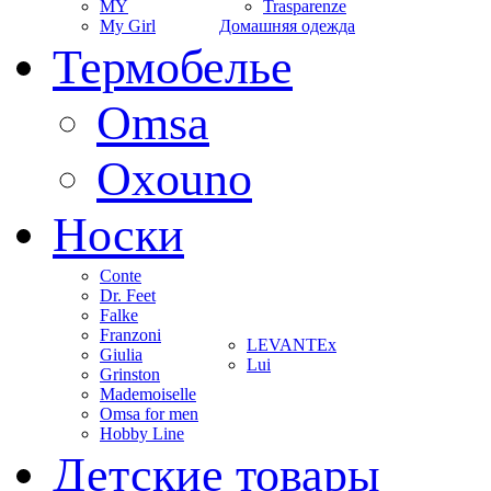
MY
Trasparenze
My Girl
Домашняя одежда
Термобелье
Omsa
Oxouno
Носки
Conte
Dr. Feet
Falke
Franzoni
LEVANTEx
Giulia
Lui
Grinston
Mademoiselle
Omsa for men
Hobby Line
Детские товары