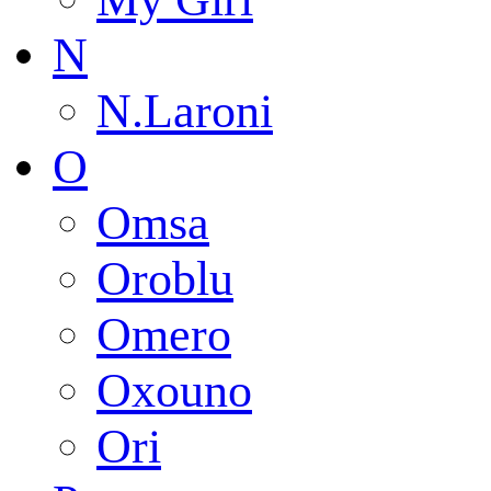
N
N.Laroni
O
Omsa
Oroblu
Omero
Oxouno
Ori