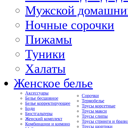
Мужской домашни
Ночные сорочки
Пижамы
Туники
Халаты
Женское белье
Аксессуары
Сорочки
Белье бесшовное
Термобелье
Белье корректирующее
Трусы корсетные
Боди
Трусы макси
Бюстгальтеры
Трусы слипы
Женский комплект
Трусы стринги и брази
Комбинации и кимоно
Трусы шортики