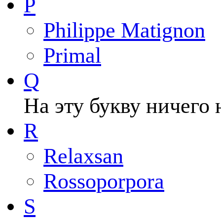
P
Philippe Matignon
Primal
Q
На эту букву ничего 
R
Relaxsan
Rossoporpora
S