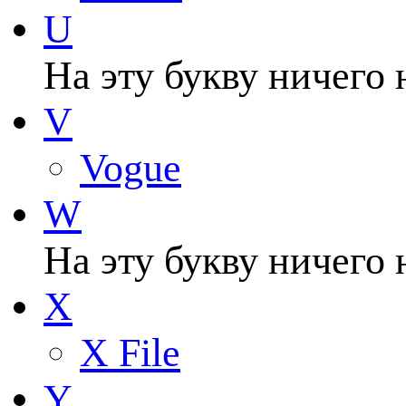
U
На эту букву ничего 
V
Vogue
W
На эту букву ничего 
X
X File
Y