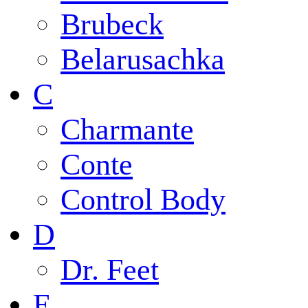
Brubeck
Belarusachka
C
Charmante
Conte
Control Body
D
Dr. Feet
E