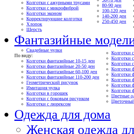
Колготки с ажурными трусами
80-90 ден
Колготки с микрофиброй
100-120 ден
Колготки эконом
140-200 ден
Корректирующие колготки
250-450 ден
Хлопок
Шерсть
Фантазийные модел
Свадебные чулки
Колготки с
По виду:
Колготки 
Колготки фантазийные 10-15 ден
Колготки 
Колготки фантазийные 20-50 ден
Колготки 
Колготки фантазийные 60-100 ден
Колготки 
Колготки фантазийные 110-200 ден
Колготки 
Геометрический рисунок
Колготки 
Имитация чулка
Колготки 
Колготки в горошек
Цветные о
Колготки с боковым рисунком
Цветочный
Колготки с люрексом
Одежда для дома
Женская одежда дл