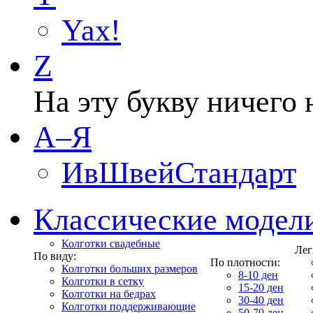
Yax!
Z
На эту букву ничего 
А–Я
ИвШвейСтандарт
Классические модел
Колготки свадебные
Лег
По виду:
По плотности:
Колготки больших размеров
8-10 ден
Колготки в сетку
15-20 ден
Колготки на бедрах
30-40 ден
Колготки поддерживающие
50-70 ден