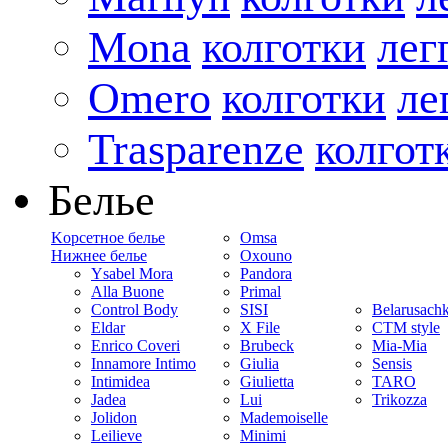
Mona
колготки
лег
Omero
колготки
ле
Trasparenze
колгот
Белье
Kорсетное белье
Omsa
Нижнее белье
Oxouno
Ysabel Mora
Pandora
Alla Buone
Primal
Control Body
SISI
Belarusach
Eldar
X File
CTM style
Enrico Coveri
Brubeck
Mia-Mia
Innamore Intimo
Giulia
Sensis
Intimidea
Giulietta
TARO
Jadea
Lui
Trikozza
Jolidon
Mademoiselle
Leilieve
Minimi