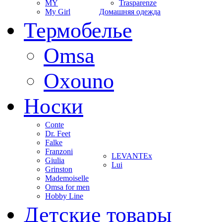
MY
Trasparenze
My Girl
Домашняя одежда
Термобелье
Omsa
Oxouno
Носки
Conte
Dr. Feet
Falke
Franzoni
LEVANTEx
Giulia
Lui
Grinston
Mademoiselle
Omsa for men
Hobby Line
Детские товары