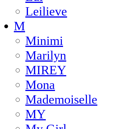
Leilieve
M
Minimi
Marilyn
MIREY
Mona
Mademoiselle
MY
My Girl