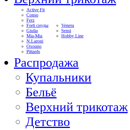
Active Fit
Conso
Ferz
Forti снуды
Venera
Giulia
Sensi
Mia-Mia
Hobby Line
N.Laroni
Oxouno
Pittards
Распродажа
Купальники
Бельё
Верхний трикотаж
Детство