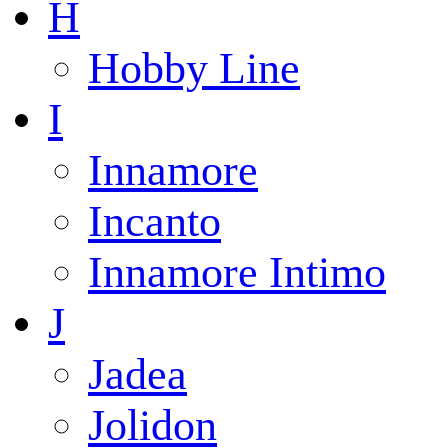
H
Hobby Line
I
Innamore
Incanto
Innamore Intimo
J
Jadea
Jolidon