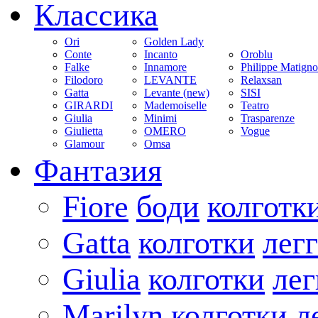
Классика
Ori
Golden Lady
Conte
Incanto
Oroblu
Falke
Innamore
Philippe Matign
Filodoro
LEVANTE
Relaxsan
Gatta
Levante (new)
SISI
GIRARDI
Mademoiselle
Teatro
Giulia
Minimi
Trasparenze
Giulietta
OMERO
Vogue
Glamour
Omsa
Фантазия
Fiore
боди
колготк
Gatta
колготки
лег
Giulia
колготки
ле
Marilyn
колготки
л